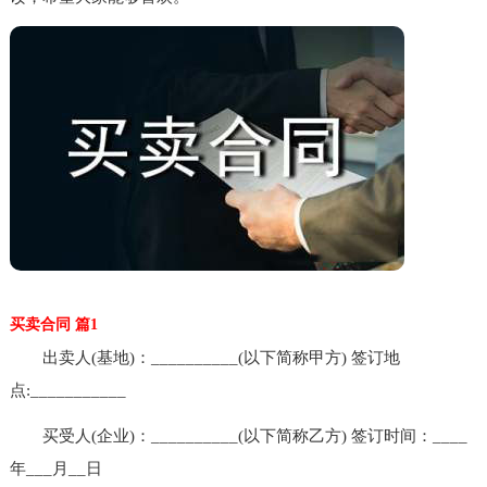
买卖合同 篇1
出卖人(基地)：__________(以下简称甲方) 签订地
点:___________
买受人(企业)：__________(以下简称乙方) 签订时间：____
年___月__日