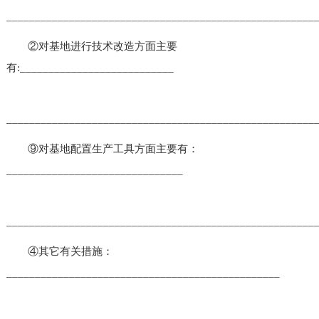
______________________________________________________
②对基地进行技术改造方面主要
有:___________________________
______________________________________________________
⑨对基地配置生产工具方面主要有：
_______________________________
______________________________________________________
④其它有关措施：
________________________________________________