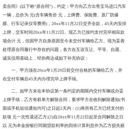
卖合同》(以下称“原合同”)，约定：甲方向乙方出售宝马进口汽车
一辆，总价为 元(含车辆售价 元，上牌费、保险费、原厂防爆
膜、行车记录仪等费用)，20xx年11月22日交齐全款，45天内安排
上牌，交车时间20xx年11月22日。现乙方已按约支付完毕相应款
项合计 元，但因甲方自身原因至今未交付车辆给乙方。现为妥善
处理原合同履行中存在的问题，各方在互谅互让、平等、自愿、
诚实信用基础上，经协商达成如下补充协议：
一、甲方须在20xx年1月29日前交付合格的车辆给乙方，并
在交付车辆后45天内办理完毕上牌手续。
二、如甲方未在本协议第一条约定的期限内交付车辆或办妥
上牌手续，乙方有权单方解除合同，要求甲方在收到解除通知(书
面或手机短信通知均可)之日起2天内：(1)将所有乙方已经支付的
款项 元一次性退还乙方;(2)自20xx年11月22日起至合同解除之日
以 元为本金按银行同期贷款利率的四倍计算利息作为乙方损失赔