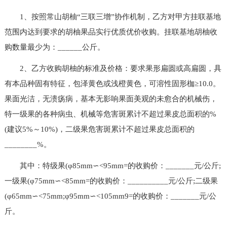
1、按照常山胡柚“三联三增”协作机制，乙方对甲方挂联基地
范围内达到要求的胡柚果品实行优质优价收购。挂联基地胡柚收
购数量最少为：______公斤。
2、乙方收购胡柚的标准及价格：要求果形扁圆或高扁圆，具
有本品种固有特征，包泽黄色或浅橙黄色，可溶性固形枷≥10.0。
果面光洁，无溃疡病，基本无影响果面美观的未愈合的机械伤，
特一级果的各种病虫、机械等危害斑累计不超过果皮总面积的%
(建议5%～10%)，二级果危害斑累计不超过果皮总面积的
________%。
其中：特级果(φ85mm∽<95mm=的收购价：_______元/公斤;
一级果(φ75mm∽<85mm=的收购价：__________元/公斤;二级果
(φ65mm∽<75mm;φ95mm∽<105mm9=的收购价：_______元/公
斤。