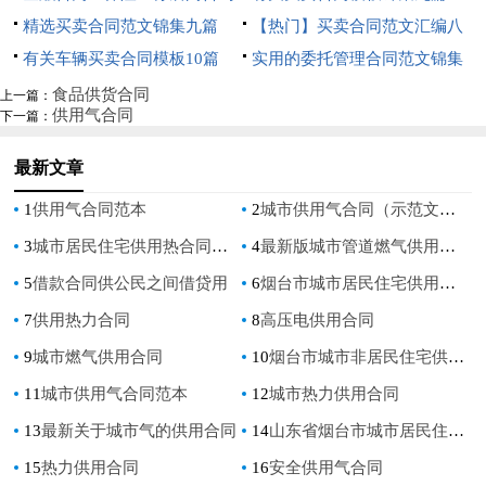
精选买卖合同范文锦集九篇
【热门】买卖合同范文汇编八
有关车辆买卖合同模板10篇
篇
实用的委托管理合同范文锦集
九篇
食品供货合同
上一篇：
供用气合同
下一篇：
最新文章
1
供用气合同范本
2
城市供用气合同（示范文本）
3
城市居民住宅供用热合同范本
4
最新版城市管道燃气供用气合同
5
借款合同供公民之间借贷用
6
烟台市城市居民住宅供用合同
7
供用热力合同
8
高压电供用合同
9
城市燃气供用合同
10
烟台市城市非居民住宅供用热合同
11
城市供用气合同范本
12
城市热力供用合同
13
最新关于城市气的供用合同
14
山东省烟台市城市居民住宅供用热合同
15
热力供用合同
16
安全供用气合同