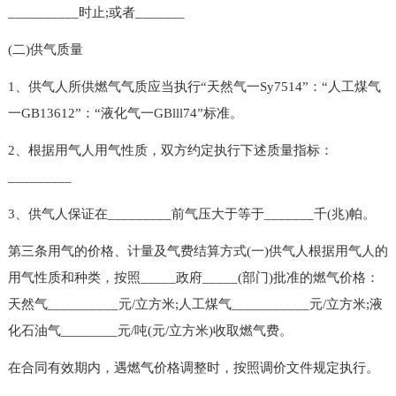
__________时止;或者_______
(二)供气质量
1、供气人所供燃气气质应当执行“天然气一Sy7514”：“人工煤气
一GB13612”：“液化气一GBlll74”标准。
2、根据用气人用气性质，双方约定执行下述质量指标：
_________
3、供气人保证在_________前气压大于等于_______千(兆)帕。
第三条用气的价格、计量及气费结算方式(一)供气人根据用气人的
用气性质和种类，按照_____政府_____(部门)批准的燃气价格：
天然气__________元/立方米;人工煤气___________元/立方米;液
化石油气________元/吨(元/立方米)收取燃气费。
在合同有效期内，遇燃气价格调整时，按照调价文件规定执行。