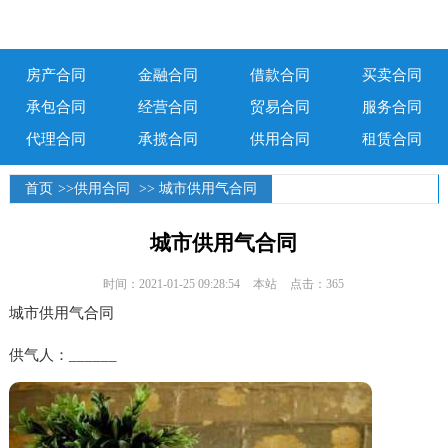
房产合同
金融合同
借款合同
买卖合同
承包合同
经营合同
贸易合同
服务合同
代理合同
承揽合同
供用合同
租赁合同
首页
>>
供用合同
>> 城市供用气合同
城市供用气合同
时间：2021-01-25 09:28:54
本站
点击：365
城市供用气合同
供气人：______