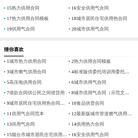
15
热力供用合同
16
安全供用气合同
17
热力供用合同模板
18
城市居民住宅供用热合同
19
供用气合同
20
城市供用气合同
猜你喜欢
1
城市热力供用合同
2
热力供用合同模板
3
城市燃气供用合同
4
标准版供委托培训用委托合同
5
高压电供用合同
6
城市供用气合同
7
借款合同供公民之间借贷用
8
城市供用气合同（示范文本）
9
城市居民住宅供用热合同范本
10
食品供货合同
11
供用气合同范本
12
最新版城市管道燃气供用气合同
13
供用气合同
14
供用热力合同
15
烟台市城市居民住宅供用合同
16
安全供用气合同