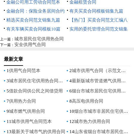
金融公司用工劳动合同范本
金融租赁合同
金融合同：保险业务居间合约
有关买卖合同模板锦集九篇
精选买卖合同范文锦集九篇
【热门】买卖合同范文汇编八
有关车辆买卖合同模板10篇
篇
实用的委托管理合同范文锦集
九篇
城市居民住宅供用热合同
上一篇：
安全供用气合同
下一篇：
最新文章
1
供用气合同范本
2
城市供用气合同（示范文本）
3
城市居民住宅供用热合同范本
4
最新版城市管道燃气供用气合同
5
借款合同供公民之间借贷用
6
烟台市城市居民住宅供用合同
7
供用热力合同
8
高压电供用合同
9
城市燃气供用合同
10
烟台市城市非居民住宅供用热合同
11
城市供用气合同范本
12
城市热力供用合同
13
最新关于城市气的供用合同
14
山东省烟台市城市居民住宅供用热合同