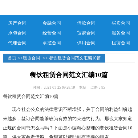
房产合同
金融合同
借款合同
买卖合同
承包合同
经营合同
贸易合同
服务合同
代理合同
承揽合同
供用合同
租赁合同
首页
>>
租赁合同
>> 餐饮租赁合同范文汇编10篇
餐饮租赁合同范文汇编10篇
时间：2021-01-25 09:28:19
本站
点击：95
餐饮租赁合同范文汇编10篇
现今社会公众的法律意识不断增强，关于合同的利益纠纷越
来越多，签订合同能够较为有效的约束违约行为。那么大家知道
正规的合同书怎么写吗？下面是小编精心整理的餐饮租赁合同10
篇，供大家参考借鉴，希望可以帮助到有需要的朋友。