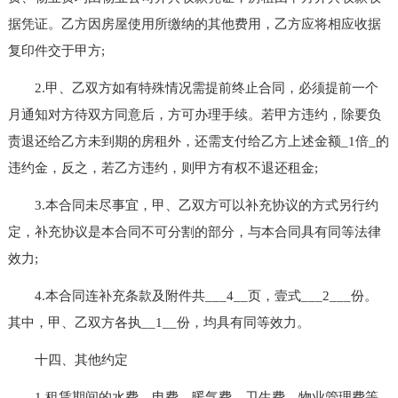
据凭证。乙方因房屋使用所缴纳的其他费用，乙方应将相应收据
复印件交于甲方;
2.甲、乙双方如有特殊情况需提前终止合同，必须提前一个
月通知对方待双方同意后，方可办理手续。若甲方违约，除要负
责退还给乙方未到期的房租外，还需支付给乙方上述金额_1倍_的
违约金，反之，若乙方违约，则甲方有权不退还租金;
3.本合同未尽事宜，甲、乙双方可以补充协议的方式另行约
定，补充协议是本合同不可分割的部分，与本合同具有同等法律
效力;
4.本合同连补充条款及附件共___4__页，壹式___2___份。
其中，甲、乙双方各执__1__份，均具有同等效力。
十四、其他约定
1.租赁期间的水费、电费、暖气费、卫生费、物业管理费等