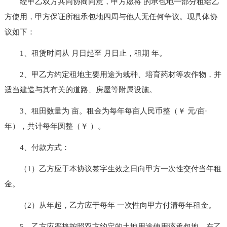
经甲乙双方共同协商同意，甲方愿将 的承包地一部分租给乙
方使用，甲方保证所租承包地四周与他人无任何争议。现具体协
议如下：
1、租赁时间从 月日起至 月日止，租期 年。
2、甲乙方约定租地主要用途为栽种、培育药材等农作物，并
适当建造与其有关的道路、房屋等附属设施。
3、租田数量为 亩。租金为每年每亩人民币整（￥ 元/亩·
年），共计每年圆整（￥ ）。
4、付款方式：
（1）乙方应于本协议签字生效之日向甲方一次性交付当年租
金。
（2）从年起，乙方应于每年 一次性向甲方付清每年租金。
5、乙方应严格按照双方约定的土地用途使用该承包地，在乙