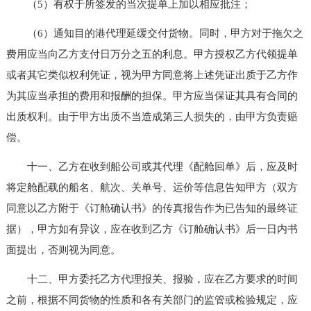
（5）有权于所签发的当次提单上加以相应批注；
（6）通知目的港代理延缓交付货物。同时，甲方对于拖欠之
费用应当向乙方支付日万分之五的利息。甲方授权乙方代领提单
或者其它类似权利凭证，视为甲方同意将上述凭证出质于乙方作
为其应当承担的费用和报酬的担保。甲方应当保证其具有合同的
出质权利。由于甲方出质不当造成第三人损失的，由甲方负责赔
偿。
十一、乙方在收到船公司或其代理《配舱回单》后，应及时
将定舱配载的船名、航次、关单号、运价等信息告知甲方（双方
同意以乙方附于《订舱确认书》的传真报告作为已告知的最终证
据），甲方如有异议，应在收到乙方《订舱确认书》后一日内书
面提出，否则视为同意。
十二、甲方委托乙方代理报关、报验，应在乙方要求的时间
之前，根据不同货物的性质和各有关部门的监管或检验规定，应