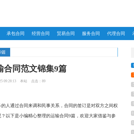
承包合同
经营合同
贸易合同
服务合同
代理合同
9篇
输合同范文锦集9篇
 09:28:13
本站
点击：89
的人通过合同来调和民事关系，合同的签订是对双方之间权
1
呢？以下是小编精心整理的运输合同9篇，欢迎大家借鉴与参
1
1