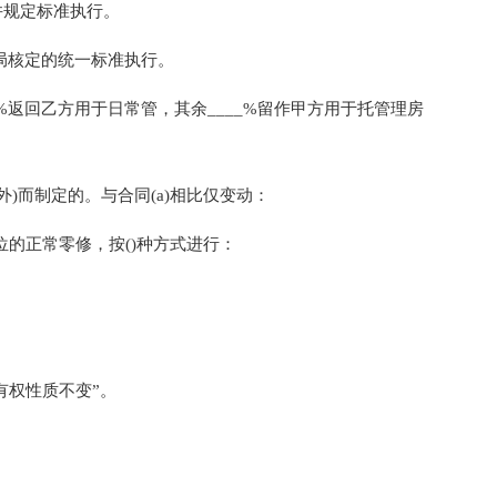
并规定标准执行。
局核定的统一标准执行。
%返回乙方用于日常管，其余____%留作甲方用于托管理房
)而制定的。与合同(a)相比仅变动：
的正常零修，按()种方式进行：
有权性质不变”。