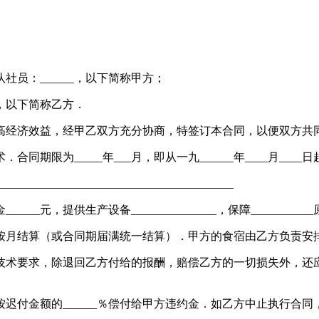
产队社员：______，以下简称甲方；
___，以下简称乙方．
提高经济效益，经甲乙双方充分协商，特签订本合同，以便双方共
为_____年___月，即从一九______年____月____日起至一
______________________________
___元，提供生产设备_______________，保障______
月结算（或合同期届满统一结算）．甲方的食宿由乙方负责安排，
要求，除退回乙方付给的报酬，赔偿乙方的一切损失外，还应向乙
付金额的______％偿付给甲方违约金．如乙方中止执行合同