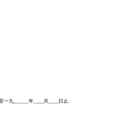
______年____月____日止.