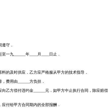
同遵守．
九______年____月____日止．
_____原料的及时供应．乙方应严格服从甲方的技术指导．
费用由______方负担．
方偿付违约金______元．如甲方中止执行合同，除应赔偿
，应付给甲方合同期内的全部报酬．