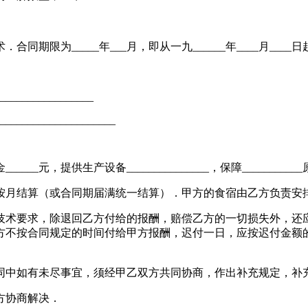
为_____年___月，即从一九______年____月____日起至一
_________________
____________________
___元，提供生产设备_______________，保障______
月结算（或合同期届满统一结算）．甲方的食宿由乙方负责安排，
要求，除退回乙方付给的报酬，赔偿乙方的一切损失外，还应向乙
乙方不按合同规定的时间付给甲方报酬，迟付一日，应按迟付金额的
中如有未尽事宜，须经甲乙双方共同协商，作出补充规定，补
方协商解决．