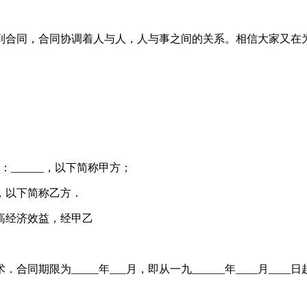
合同，合同协调着人与人，人与事之间的关系。相信大家又在为
社员：______，以下简称甲方；
___，以下简称乙方．
高经济效益，经甲乙
为_____年___月，即从一九______年____月____日起至一