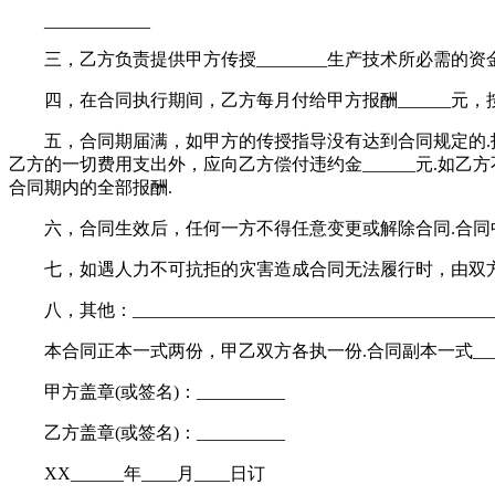
____________
三，乙方负责提供甲方传授________生产技术所必需的资金____
四，在合同执行期间，乙方每月付给甲方报酬______元，按月
五，合同期届满，如甲方的传授指导没有达到合同规定的.技术
乙方的一切费用支出外，应向乙方偿付违约金______元.如乙
合同期内的全部报酬.
六，合同生效后，任何一方不得任意变更或解除合同.合同中
七，如遇人力不可抗拒的灾害造成合同无法履行时，由双方
八，其他：___________________________________________
本合同正本一式两份，甲乙双方各执一份.合同副本一式____
甲方盖章(或签名)：__________
乙方盖章(或签名)：__________
XX______年____月____日订