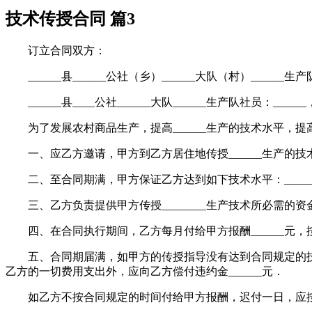
技术传授合同 篇3
订立合同双方：
______县______公社（乡）______大队（村）______生
______县____公社______大队______生产队社员：___
为了发展农村商品生产，提高______生产的技术水平，
一、应乙方邀请，甲方到乙方居住地传授______生产的技术．合同期限
二、至合同期满，甲方保证乙方达到如下技术水平：________________
三、乙方负责提供甲方传授________生产技术所必需的资金___
四、在合同执行期间，乙方每月付给甲方报酬______元，按
五、合同期届满，如甲方的传授指导没有达到合同规定的技术
乙方的一切费用支出外，应向乙方偿付违约金______元．
如乙方不按合同规定的时间付给甲方报酬，迟付一日，应按迟