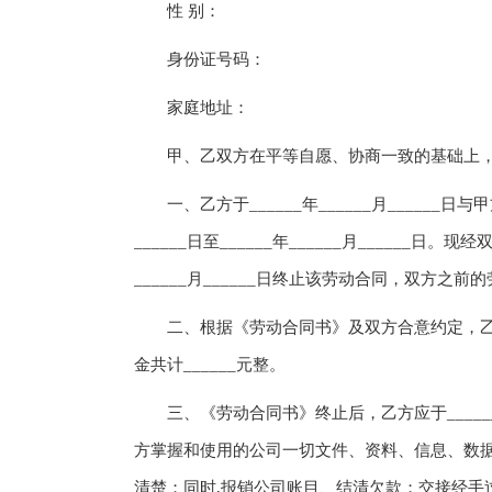
性 别：
身份证号码：
家庭地址：
甲、乙双方在平等自愿、协商一致的基础上，
一、乙方于______年______月______日与
______日至______年______月______
______月______日终止该劳动合同，双方之前
二、根据《劳动合同书》及双方合意约定，乙方
金共计______元整。
三、《劳动合同书》终止后，乙方应于______年
方掌握和使用的公司一切文件、资料、信息、数
清楚；同时,报销公司账目、结清欠款；交接经手