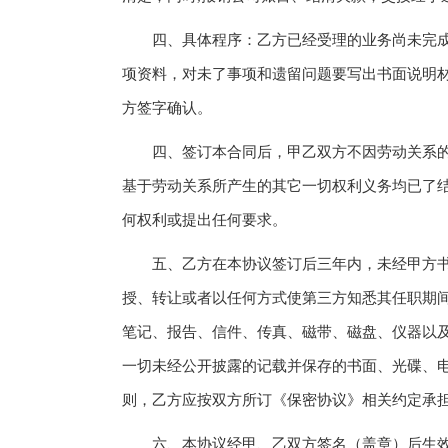
四、具体程序：乙方已经受理的业务尚未完成
项资料，对未了事项和遗留问题要写出书面说明
方签字确认。
四、签订本合同后，甲乙双方不因劳动关系的
基于劳动关系所产生的其它一切权利义务均已了
何权利或提出任何要求。
五、乙方在本协议签订后三年内，未经甲方书
授、转让或者以任何方式使第三方知悉其任职期
笔记、报告、信件、传真、磁带、磁盘、仪器以
一切未经公开披露的记载并保存的书面、光碟、
则，乙方应按双方所订《保密协议》相关约定承
六、本协议经甲、乙双方签名（盖章）后生效