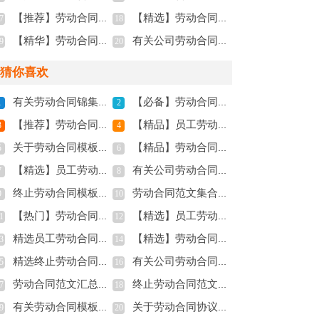
【推荐】劳动合同范文集锦八篇
【精选】劳动合同范文锦集八篇
7
18
【精华】劳动合同模板合集5篇
有关公司劳动合同范文汇编五篇
9
20
猜你喜欢
有关劳动合同锦集七篇
【必备】劳动合同模板集合四篇
1
2
【推荐】劳动合同范文集锦八篇
【精品】员工劳动合同合集6篇
3
4
关于劳动合同模板合集7篇
【精品】劳动合同模板锦集五篇
5
6
【精选】员工劳动合同合集七篇
有关公司劳动合同锦集五篇
7
8
终止劳动合同模板集锦9篇
劳动合同范文集合九篇
9
10
【热门】劳动合同模板合集八篇
【精选】员工劳动合同合集九篇
1
12
精选员工劳动合同模板锦集八篇
【精选】劳动合同范文汇总六篇
3
14
精选终止劳动合同范文8篇
有关公司劳动合同范文汇编五篇
5
16
劳动合同范文汇总10篇
终止劳动合同范文集合八篇
7
18
有关劳动合同模板汇编6篇
关于劳动合同协议书6篇
9
20