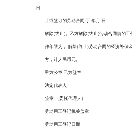
日
止或签订的劳动合同,于 年月 日
解除(终止)。乙方解除(终止)劳动合同前的工
作年限为 。解除(终止)劳动合同的经济补偿金
方，计人民币元。
甲方公章 乙方签章
法定代表人
签章 （委托代理人）
劳动用工登记机关盖章
劳动用工登记日期