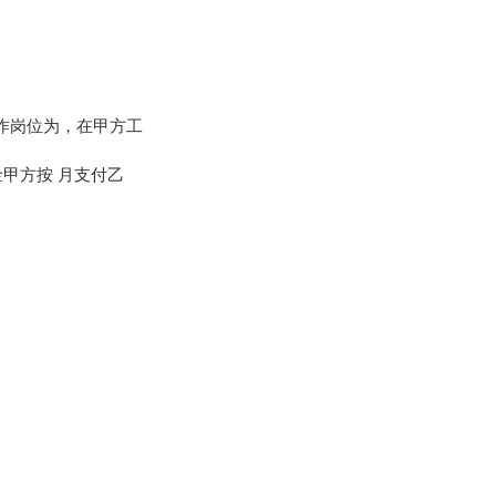
作岗位为，在甲方工
甲方按 月支付乙