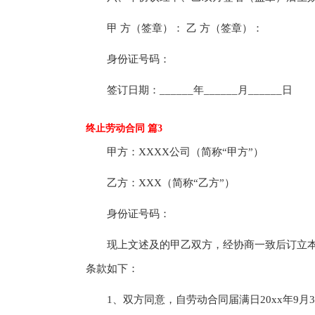
甲 方（签章）： 乙 方（签章）：
身份证号码：
签订日期：______年______月______日
终止劳动合同 篇3
甲方：XXXX公司（简称“甲方”）
乙方：XXX（简称“乙方”）
身份证号码：
现上文述及的甲乙双方，经协商一致后订立本《
条款如下：
1、双方同意，自劳动合同届满日20xx年9月