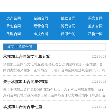
房产合同
金融合同
借款合同
买卖合同
承包合同
经营合同
贸易合同
服务合同
代理合同
承揽合同
供用合同
租赁合同
首页
承揽合同
>>
承揽加工合同范文汇总五篇
2021-01-25
承揽加工合同范文汇总五篇 现今社会公众的法律意识不断增强，合
同的类型越来越多，正常情况下，签订合同必须经过规定的方式。相
信很多朋友都对拟合同感到非常苦恼吧，以下是···
关于承揽加工合同集锦5篇
2021-01-25
关于承揽加工合同集锦5篇 在当今社会，人们对合同愈发重视，我们
用到合同的地方越来越多，签订合同能促使双方规范地承诺和履行合
作。你所见过的合同是什么样的呢？以下是小···
承揽加工合同合集七篇
2021-01-25