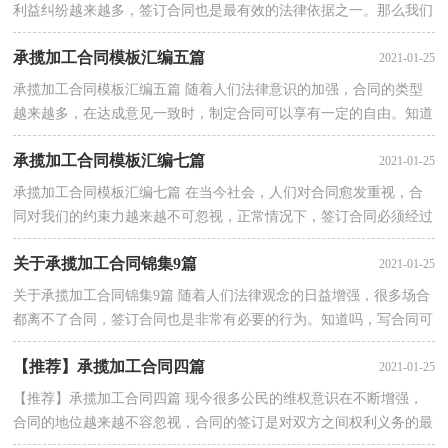
利益纠纷越来越多，签订合同也是最有效的法律依据之一。那么我们
拟定合同的时候需要注意什么问题呢？以下是小···
承揽加工合同模板汇编五篇
2021-01-25
承揽加工合同模板汇编五篇 随着人们法律意识的加强，合同的类型
越来越多，在达成意见一致时，制定合同可以享有一定的自由。知道
吗，写合同可是有方法的哦，以下是小编为大家···
承揽加工合同模板汇编七篇
2021-01-25
承揽加工合同模板汇编七篇 在当今社会，人们对合同愈发重视，合
同对我们的约束力越来越不可忽视，正常情况下，签订合同必须经过
规定的方式。拟定合同的注意事项有许多，你确···
关于承揽加工合同锦集9篇
2021-01-25
关于承揽加工合同锦集9篇 随着人们法律观念的日益增强，很多场合
都离不了合同，签订合同也是非常有必要的行为。知道吗，写合同可
是有方法的哦，下面是小编收集整理的承揽加···
【推荐】承揽加工合同四篇
2021-01-25
【推荐】承揽加工合同四篇 现今很多公民的维权意识在不断增强，
合同的地位越来越不容忽视，合同的签订是对双方之间权利义务的最
好规范。那么合同要怎么拟定？想必这让大家都···