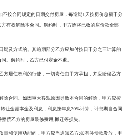
如不按合同规定的日期交付房屋，每逾期1天按房价总额千分
乙方有权解除本合同。解约时，甲方除将已收的房价款全部
期及方式的。其逾期部分乙方应加付按日千分之三计算的
合同。解约时，乙方已付定金不退。
方居住权利的行使，一切责任由甲方承担，并应赔偿乙方
除合同。如因重大客观原因导致本合同的解除，甲方应按
同转让金额本金及利息，利息按年息20%计算，计息期自合同
并赔偿乙方的房屋装修费用,搬迁等损失。
量和使用功能的，甲方应当通知乙方;如有补偿款发放，甲