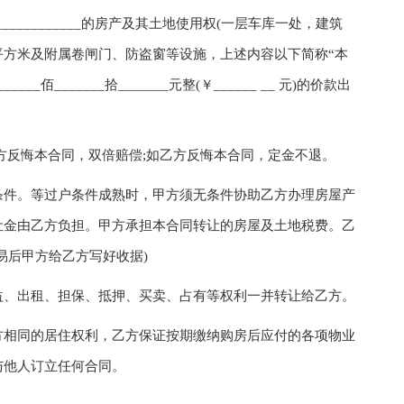
_____________的房产及其土地使用权(一层车库一处，建筑
____平方米及附属卷闸门、防盗窗等设施，上述内容以下简称“本
_____佰_______拾_______元整(￥______ __ 元)的价款出
反悔本合同，双倍赔偿;如乙方反悔本合同，定金不退。
件。等过户条件成熟时，甲方须无条件协助乙方办理房屋产
让金由乙方负担。甲方承担本合同转让的房屋及土地税费。乙
易后甲方给乙方写好收据)
、出租、担保、抵押、买卖、占有等权利一并转让给乙方。
相同的居住权利，乙方保证按期缴纳购房后应付的各项物业
与他人订立任何合同。