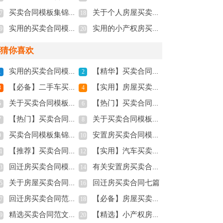
买卖合同模板集锦9篇
关于个人房屋买卖合同四篇
7
18
实用的买卖合同模板七篇
实用的小产权房买卖合同四篇
9
20
猜你喜欢
实用的买卖合同模板七篇
【精华】买卖合同范文汇编4篇
1
2
【必备】二手车买卖合同四篇
【实用】房屋买卖合同4篇
3
4
关于买卖合同模板汇总八篇
【热门】买卖合同模板锦集7篇
5
6
【热门】买卖合同范文汇编八篇
关于买卖合同模板六篇
7
8
买卖合同模板集锦9篇
安置房买卖合同模板锦集八篇
9
10
【推荐】买卖合同模板九篇
【实用】汽车买卖合同三篇
1
12
回迁房买卖合同模板6篇
有关安置房买卖合同三篇
3
14
关于房屋买卖合同4篇
回迁房买卖合同七篇
5
16
回迁房买卖合同范文集锦10篇
【必备】房屋买卖合同范文集合6篇
7
18
精选买卖合同范文锦集九篇
【精选】小产权房买卖合同三篇
9
20