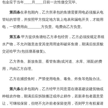
包金应于当年____月____日前一次性缴交完毕。
第四条
在承包期内，乙方所承包的鱼塘需要用电必须服从电
管站的管理，并按照甲方指定地方装上电表和漏电开关，才能用
电，一切费用由_______方负责。电费由乙方负责。
第五条
甲方提供鱼塘给乙方承包经营，乙方必须按规定养殖
水产物，不允许随意改变其使用用途和破坏鱼塘，期满后按原貌
交还给甲方(包括塘基修复)。
乙方养鱼、新放鱼苗、看管鱼塘(或河道、水库、湖面)的费
用，均由乙方自理。
乙方在捕捞鱼时，严禁使用电鱼、毒鱼、炸鱼等危险办法。
第六条
在承包期内，乙方经甲方同意需在塘基建设建筑物或
种植农作物，期满后应拆除搬迁或停止耕作，若新承包者愿意受
让，可继续保留，但绝不允许前者保留使用，否则甲方有权雇请