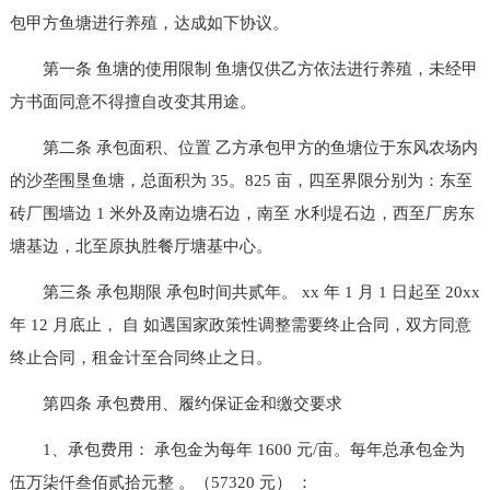
包甲方鱼塘进行养殖，达成如下协议。
第一条 鱼塘的使用限制 鱼塘仅供乙方依法进行养殖，未经甲
方书面同意不得擅自改变其用途。
第二条 承包面积、位置 乙方承包甲方的鱼塘位于东风农场内
的沙垄围垦鱼塘，总面积为 35。825 亩，四至界限分别为：东至
砖厂围墙边 1 米外及南边塘石边，南至 水利堤石边，西至厂房东
塘基边，北至原执胜餐厅塘基中心。
第三条 承包期限 承包时间共贰年。 xx 年 1 月 1 日起至 20xx
年 12 月底止， 自 如遇国家政策性调整需要终止合同，双方同意
终止合同，租金计至合同终止之日。
第四条 承包费用、履约保证金和缴交要求
1、承包费用： 承包金为每年 1600 元/亩。每年总承包金为
伍万柒仟叁佰贰拾元整 。（57320 元） ：