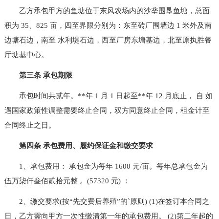
乙方承包甲方的鱼塘位于东风农场内的沙垄围垦鱼塘，总面
积为 35、825 亩，四至界限分别为：东至砖厂围墙边 1 米外及南
边塘石边，南至 水利堤石边，西至厂房东塘基边，北至原执胜餐
厅塘基中心。
第三条 承包期限
承包时间共贰年。**年 1 月 1 日起至**年 12 月底止， 自 如
遇国家政策性调整需要终止合同，双方同意终止合同，租金计至
合同终止之日。
第四条 承包费用、履约保证金和缴交要求
1、承包费用： 承包金为每年 1600 元/亩。每年总承包金为
伍万柒仟叁佰贰拾元整 。(57320 元) ：
2、缴交要求(按“先交费后养殖”的`原则) (1)在签订本合同之
日，乙方需向甲方一次性缴清第一年的承包费用。 (2)第二年起的