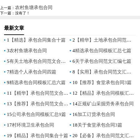
九篇
农村鱼塘承包合同
上一篇：
下一篇：没有了！
最新文章
1
【精选】承包合同集合十篇
2
【精华】土地承包合同范文合集五篇
3
农村鱼塘承包合同
4
精选承包合同模板汇总七篇
5
有关土地承包合同范文合集五篇
6
关于承包合同范文汇编七篇
7
精选个人承包合同四篇
8
【实用】承包合同范文汇编7篇
9
精选承包合同模板汇总六篇
10
【推荐】食堂承包合同3篇
11
【精华】承包合同范文合集五篇
12
【精品】承包合同模板汇编九篇
13
【推荐】承包合同范文合集六篇
14
正规矿山采掘劳务承包合同
15
公司承包合同模板汇总9篇
16
加工订货承包合同
17
村环境卫生承包合同
18
关于食堂承包合同3篇
19
【精品】承包合同集合十篇
20
【必备】承包合同范文汇编七篇