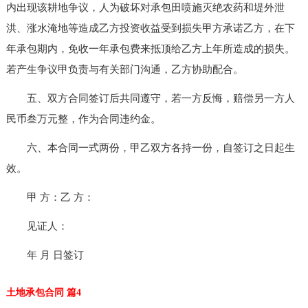
内出现该耕地争议，人为破坏对承包田喷施灭绝农药和堤外泄
洪、涨水淹地等造成乙方投资收益受到损失甲方承诺乙方，在下
年承包期内，免收一年承包费来抵顶给乙方上年所造成的损失。
若产生争议甲负责与有关部门沟通，乙方协助配合。
五、双方合同签订后共同遵守，若一方反悔，赔偿另一方人
民币叁万元整，作为合同违约金。
六、本合同一式两份，甲乙双方各持一份，自签订之日起生
效。
甲 方：乙 方：
见证人：
年 月 日签订
土地承包合同 篇4