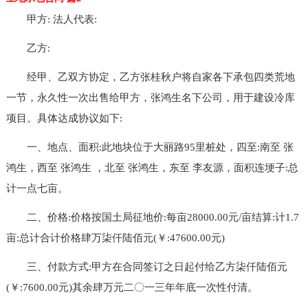
甲方: 法人代表:
乙方:
经甲、乙双方协定，乙方张桂秋户将自家各下承包四类荒地
一节，永久性一次出售给甲方，张鸿生名下公司，用于建设冷库
项目。具体达成协议如下:
一、地点、面积:此地块位于大丽路95里桩处，四至:南至 张
鸿生，西至 张鸿生 ，北至 张鸿生，东至 李友源，面积连埂子:总
计一点七亩。
二、价格:价格按国土局征地价:每亩28000.00元/亩结算:计1.7
亩:总计合计价格肆万柒仟陆佰元(￥:47600.00元)
三、付款方式:甲方在合同签订之日起付给乙方柒仟陆佰元
(￥:7600.00元)其余肆万元二〇一三年年底一次性付清。