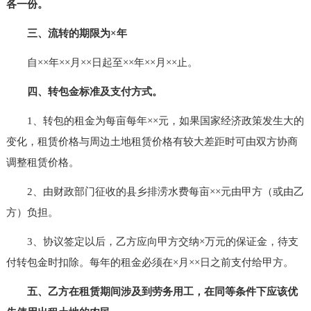
各一份。
三、流转的期限为×年
自××年××月××日起至××年××月××止。
四、转包金标准及支付方式。
1、转包的租金为每亩每年××元，如果国家经济政策发生大的
变化，租赁价格与周边土地租赁价格有较大差距时可由双方协商
调整租赁价格。
2、由财政部门征收的县乡排涝水费每亩××元由甲方（或由乙
方）负担。
3、协议签定以后，乙方应向甲方交纳×万元的保证金，待支
付转包金时扣除。每年的租金必须在×月××日之前支付给甲方。
五、乙方在租赁期间涉及到劳务用工，在同等条件下应该优