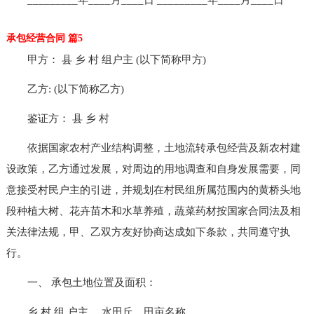
承包经营合同 篇5
甲方： 县 乡 村 组户主 (以下简称甲方)
乙方: (以下简称乙方)
鉴证方： 县 乡 村
依据国家农村产业结构调整，土地流转承包经营及新农村建
设政策，乙方通过发展，对周边的用地调查和自身发展需要，同
意接受村民户主的引进，并规划在村民组所属范围内的黄桥头地
段种植大树、花卉苗木和水草养殖，蔬菜药材按国家合同法及相
关法律法规，甲、乙双方友好协商达成如下条款，共同遵守执
行。
一、 承包土地位置及面积：
乡 村 组 户主 ，水田丘，田亩名称