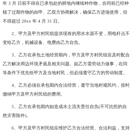
年 3 月 日前不得在已承包处的耕地内继续种作物，合同前已经种
植了过期作物的由甲、乙双方协商解决，确保乙方进场使用，但
不得超过 20xx 年 4 月 31 日。
2、甲方及甲方村民组提供现有的用水水源不变，用电杆点不
变给乙方，机械设备、电费由乙方自负。
3、乙方在承包土地经营期内，甲方及甲方村民组应及时配合
乙方解决周边环境矛盾及相关问题。如乙方需劳动力做事，在同
等条件下优先给甲方及当地村民，但必须遵守乙方的劳动制度。
4、乙方必须在承包期内合法经营，遵守当地村规民约，按时
缴纳甲方及甲方村民组的费用。
5、乙方在承包期内如造成水土流失责任自负(不可抗拒的自
然灾害除外)。
6、甲方及甲方村民组应维护乙方合法经营、合法利益，支持