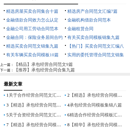
精选房屋买卖合同集合十篇
精选房产合同范文汇编7篇
金融借款合同效力怎么认定
金融机构借款合同范本
金融公司用工劳动合同范本
金融租赁合同
金融合同：保险业务居间合约
有关买卖合同模板锦集九篇
精选买卖合同范文锦集九篇
【热门】买卖合同范文汇编八
有关车辆买卖合同模板10篇
篇
实用的委托管理合同范文锦集
九篇
【精品】承包经营合同范文9篇
上一篇：
【推荐】承包经营合同合集九篇
下一篇：
最新文章
1
关于合作经营合同范文汇编五篇
2
【精选】承包经营合同模板合集七篇
3
【精选】承包经营合同范文汇编6篇
4
承包经营合同模板集锦八篇
5
关于合资经营合同范文汇总7篇
6
精选合作经营合同模板汇编八篇
7
【精选】承包经营合同模板5篇
8
【精华】承包经营合同模板汇编8篇