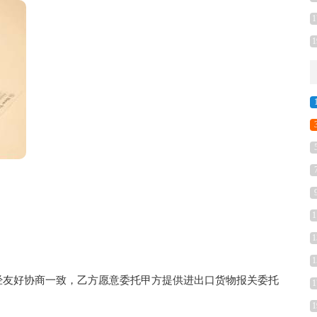
1
1
1
1
1
友好协商一致，乙方愿意委托甲方提供进出口货物报关委托
1
1