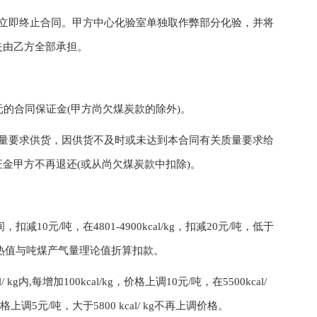
即终止合同。甲方中心化验室单独取作弊部分化验，并将
失由乙方全部承担。
的合同保证金(甲方尚欠煤炭款的除外)。
要求供货，因供货不及时或未达到本合同有关质量要求给
金甲方不再退还(或从尚欠煤炭款中扣除)。
。
扣减10元/吨，在4801-4900kcal/kg，扣减20元/吨，低于
分按热值与吨煤产气量理论值折算扣款。
/ kg内,每增加100kcal/kg，价格上调10元/吨，在5500kcal/
kg，价格上调5元/吨，大于5800 kcal/ kg不再上调价格。