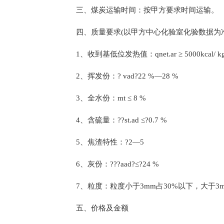
三、煤炭运输时间：按甲方要求时间运输。
四、质量要求(以甲方中心化验室化验数据为准
1、收到基低位发热值：qnet.ar ≥ 5000kcal/ k
2、挥发份：? vad?22 %—28 %
3、全水份：mt ≤ 8 %
4、含硫量：??st.ad ≤?0.7 %
5、焦渣特性：?2—5
6、灰份：???aad?≤?24 %
7、粒度：粒度小于3mm占30%以下，大于3m
五、价格及金额