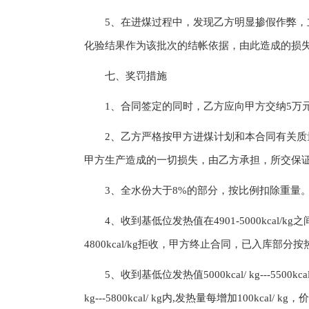
5、在进煤过程中，发现乙方明显掺假作弊，立
化验结果作为该批次的结帐依据，由此造成的损
七、奖罚措施
1、合同签定的同时，乙方应向甲方交纳5万元
2、乙方严格按甲方进煤计划和本合同有关质量
甲方生产造成的一切损失，由乙方承担，所交保证
3、全水份大于8%的部分，按比例扣除重量
4、收到基低位发热值在4901-5000kcal/kg之间，
4800kcal/kg拒收，甲方终止合同，已入库部
5、收到基低位发热值5000kcal/ kg---5500kcal
kg---5800kcal/ kg内,发热量每增加100kcal/ 