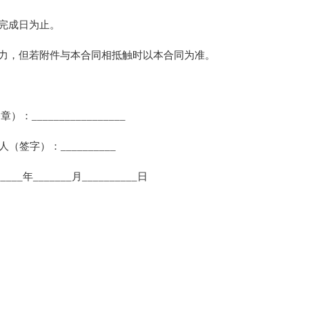
完成日为止。
力，但若附件与本合同相抵触时以本合同为准。
：_________________
签字）：__________
____年_______月__________日