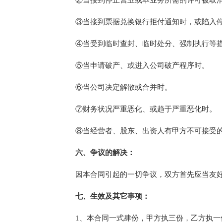
②当接到停止营业或本业务所需的许可被取消
③当接到票据兑换银行拒付通知时，或陷入停
④当受到临时查封、临时处分、强制执行等
⑤当申请破产、或进入公司破产程序时。
⑥当公司决定解散或合并时。
⑦财务状况严重恶化、或趋于严重恶化时。
⑧当经营者、股东、出资人有甲方不可接受的
六、争议的解决：
因本合同引起的一切争议，双方首先应当友好
七、生效及其它事项：
1、本合同一式肆份，甲方执三份，乙方执一