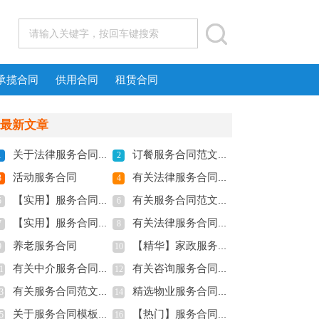
承揽合同
供用合同
租赁合同
最新文章
关于法律服务合同锦集7篇
订餐服务合同范文合集七篇
1
2
活动服务合同
有关法律服务合同汇编九篇
3
4
【实用】服务合同范文集合十篇
有关服务合同范文集锦4篇
5
6
【实用】服务合同范文汇编八篇
有关法律服务合同合集七篇
7
8
养老服务合同
【精华】家政服务合同三篇
9
10
有关中介服务合同锦集六篇
有关咨询服务合同集锦七篇
1
12
有关服务合同范文汇总九篇
精选物业服务合同范文合集五篇
3
14
关于服务合同模板六篇
【热门】服务合同范文合集六篇
5
16