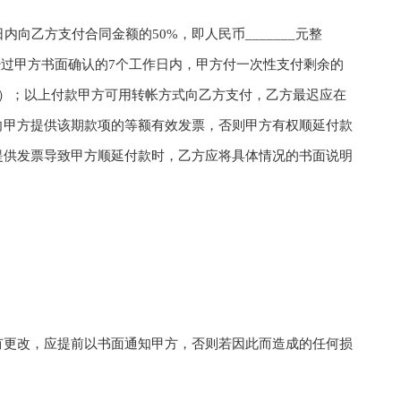
乙方支付合同金额的50%，即人民币_______元整
，并经过甲方书面确认的7个工作日内，甲方付一次性支付剩余的
____元）；以上付款甲方可用转帐方式向乙方支付，乙方最迟应在
向甲方提供该期款项的等额有效发票，否则甲方有权顺延付款
提供发票导致甲方顺延付款时，乙方应将具体情况的书面说明
更改，应提前以书面通知甲方，否则若因此而造成的任何损