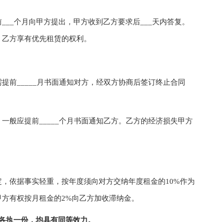
_个月向甲方提出，甲方收到乙方要求后___天内答复。
，乙方享有优先租赁的权利。
前_____月书面通知对方，经双方协商后签订终止合同
般应提前_____个月书面通知乙方。乙方的经济损失甲方
依据事实轻重，按年度须向对方交纳年度租金的10%作为
方有权按月租金的2%向乙方加收滞纳金。
各执一份，均具有同等效力。