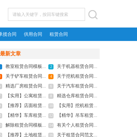
承揽合同
供用合同
租赁合同
最新文章
教室租赁合同模板锦集6篇
关于机器租赁合同模板汇总6篇
1
2
关于铲车租赁合同锦集10篇
关于挖机租赁合同范文合集10篇
3
4
精选厂房租赁合同锦集六篇
关于汽车租赁合同6篇
5
6
【实用】公寓租赁合同三篇
精选仓库租赁合同四篇
7
8
【推荐】店面租赁合同四篇
【实用】挖机租赁合同四篇
9
10
【精华】车库租赁合同四篇
【精华】吊车租赁合同4篇
1
12
解除租赁合同模板锦集七篇
有关个人租赁合同范文集合九篇
3
14
【推荐】土地租赁合同范文集合5篇
关于租赁合同范文集合6篇
5
16