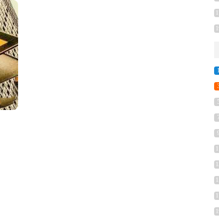
1
1
1
1
1
：
1
1