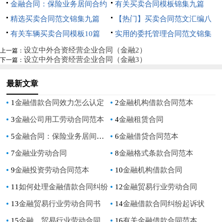
金融合同：保险业务居间合约
有关买卖合同模板锦集九篇
精选买卖合同范文锦集九篇
【热门】买卖合同范文汇编八
有关车辆买卖合同模板10篇
篇
实用的委托管理合同范文锦集
九篇
设立中外合资经营企业合同（金融2）
上一篇：
设立中外合资经营企业合同（金融3）
下一篇：
最新文章
1
金融借款合同效力怎么认定
2
金融机构借款合同范本
3
金融公司用工劳动合同范本
4
金融租赁合同
5
金融合同：保险业务居间合约
6
金融借贷合同范本
7
金融业劳动合同
8
金融格式条款合同范本
9
金融投资劳动合同范本
10
金融机构借款合同
11
如何处理金融借款合同纠纷
12
金融贸易行业劳动合同
13
金融贸易行业劳动合同书
14
金融借款合同纠纷起诉状
15
金融、贸易行业劳动合同
16
有关金融借款合同范本