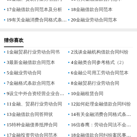
17
金融借款合同范本及分析
18
金融借款合同范本
19
有关金融消费合同格式条款问题探讨对青海金融机构的调研论文
20
金融业劳动合同范本
猜你喜欢
1
金融贸易行业劳动合同书
2
浅谈金融机构借款合同纠纷
3
最新金融借款合同范本
4
金融类合同参考格式（2）
5
金融业劳动合同
6
金融公司用工劳动合同范本
7
金融格式条款合同范本
8
金融贸易行业劳动合同
9
设立中外合资经营企业合同（金融4）
10
金融租赁合同
11
金融、贸易行业劳动合同
12
如何处理金融借款合同纠纷
13
金融借款合同答辩状
14
有关金融消费合同格式条款问题探讨对青海金融机构的调研论文
15
特种金融债券抵押合同
16
信春鹰：劳动合同法不会因金融危机而修改
17
金融投资劳动合同范本
18
金融借款合同纠纷案民事判决书