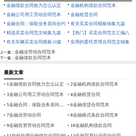
金融借款合同效力怎么认定
金融机构借款合同范本
金融公司用工劳动合同范本
金融租赁合同
金融合同：保险业务居间合约
有关买卖合同模板锦集九篇
精选买卖合同范文锦集九篇
【热门】买卖合同范文汇编八
有关车辆买卖合同模板10篇
篇
实用的委托管理合同范文锦集
九篇
金融业劳动合同范本
上一篇：
金融借款合同范本
下一篇：
最新文章
1
金融借款合同效力怎么认定
2
金融机构借款合同范本
3
金融公司用工劳动合同范本
4
金融租赁合同
5
金融合同：保险业务居间合约
6
金融借贷合同范本
7
金融业劳动合同
8
金融格式条款合同范本
9
金融投资劳动合同范本
10
金融机构借款合同
11
如何处理金融借款合同纠纷
12
金融贸易行业劳动合同