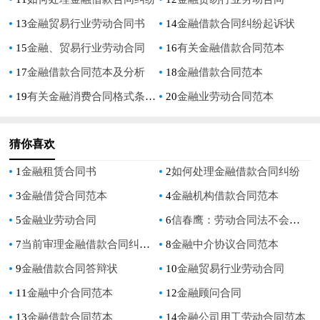
13
金融贸易行业劳动合同书
14
金融借款合同纠纷起诉状
15
金融、贸易行业劳动合同
16
有关金融借款合同范本
17
金融借款合同范本及分析
18
金融借款合同范本
19
有关金融消费合同格式条款问题探讨对青海金融机构的调研论文
20
金融业劳动合同范本
猜你喜欢
1
金融租赁合同书
2
如何处理金融借款合同纠纷
3
金融借贷合同范本
4
金融机构借款合同范本
5
金融业劳动合同
6
信春鹰：劳动合同法不会因金融危机而修改
7
当前审理金融借款合同纠纷案件存在的问题及解决对策
8
金融中介协议合同范本
9
金融借款合同答辩状
10
金融贸易行业劳动合同
11
金融中介合同范本
12
金融顾问合同
13
金融借款合同范本
14
金融公司用工劳动合同范本