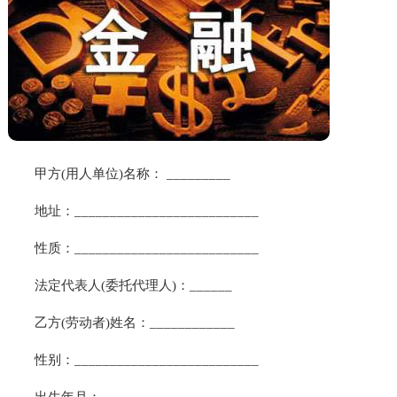
甲方(用人单位)名称： _________
地址：__________________________
性质：__________________________
法定代表人(委托代理人)：______
乙方(劳动者)姓名：____________
性别：__________________________
出生年月：______________________