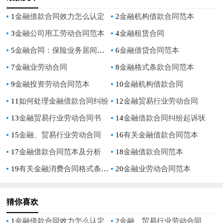
1
金融借款合同效力怎么认定
2
金融机构借款合同范本
3
金融公司用工劳动合同范本
4
金融租赁合同
5
金融合同：保险业务居间合约
6
金融借贷合同范本
7
金融业劳动合同
8
金融格式条款合同范本
9
金融投资劳动合同范本
10
金融机构借款合同
11
如何处理金融借款合同纠纷
12
金融贸易行业劳动合同
13
金融贸易行业劳动合同书
14
金融借款合同纠纷起诉状
15
金融、贸易行业劳动合同
16
有关金融借款合同范本
17
金融借款合同范本及分析
18
金融借款合同范本
19
有关金融消费合同格式条款问题探讨对青海金融机构的调研论文
20
金融业劳动合同范本
猜你喜欢
1
金融借款合同效力怎么认定
2
金融、贸易行业劳动合同