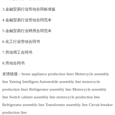
3.金融贸易行业劳动合同标准版
4.金融贸易行业劳动合同范本
5.金融贸易行业聘用合同范本
6.化工行业劳动合同书
7.劳动用工合同书
8.劳动合同书
友情链接：
home appliance production lines
Motorcycle assembly
line
Yaming Intelligent
Automobile assembly line
motorcycle
production lines
Refrigerator assembly line
Motorcycle assembly
line
Switch cabinet assembly line
motorcycle production line
Refrigerator assembly line
Transformer assembly line
Circuit breaker
production line