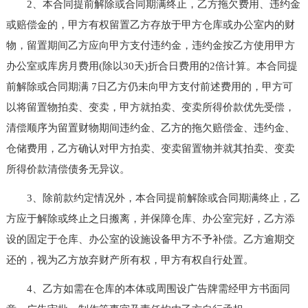
2、本合同提前解除或合同期满终止，乙方拖欠费用、违约金
或赔偿金的，甲方有权留置乙方存放于甲方仓库或办公室内的财
物，留置期间乙方应向甲方支付违约金，违约金按乙方使用甲方
办公室或库房月费用(除以30天)折合日费用的2倍计算。本合同提
前解除或合同期满 7日乙方仍未向甲方支付前述费用的，甲方可
以将留置物拍卖、变卖，甲方就拍卖、变卖所得价款优先受偿，
清偿顺序为留置财物期间违约金、乙方的拖欠赔偿金、违约金、
仓储费用，乙方确认对甲方拍卖、变卖留置物并就其拍卖、变卖
所得价款清偿债务无异议。
3、除前款约定情况外，本合同提前解除或合同期满终止，乙
方应于解除或终止之日搬离，并保障仓库、办公室完好，乙方添
设的固定于仓库、办公室的设施设备甲方不予补偿。乙方逾期交
还的，视为乙方放弃财产所有权，甲方有权自行处置。
4、乙方如需在仓库的本体或周围设广告牌需经甲方书面同