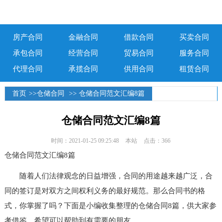
房产合同
金融合同
借款合同
买卖合同
承包合同
经营合同
贸易合同
服务合同
代理合同
承揽合同
供用合同
租赁合同
首页
>>
仓储合同
>> 仓储合同范文汇编8篇
仓储合同范文汇编8篇
时间：2021-01-25 09:25:48
本站
点击：366
仓储合同范文汇编8篇
随着人们法律观念的日益增强，合同的用途越来越广泛，合
同的签订是对双方之间权利义务的最好规范。那么合同书的格
式，你掌握了吗？下面是小编收集整理的仓储合同8篇，供大家参
考借鉴，希望可以帮助到有需要的朋友。