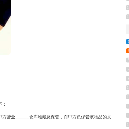
1
1
1
1
下：
1
1
营业______仓库堆藏及保管，而甲方负保管该物品的义
1