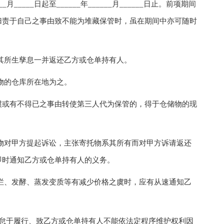
____日起至______年______月______日止。前项期间
归责于自己之事由致不能为堆藏保管时，虽在期间中亦可随时
所生孳息一并返还乙方或仓单持有人。
物的仓库所在地为之。
或有不得已之事由转使第三人代为保管的，得于仓储物的现
对甲方提起诉讼，主张寄托物系其所有而对甲方诉请返还
即时通知乙方或仓单持有人的义务。
、发酵、蒸发变质等有减少价格之虞时，应有从速通知乙
怠于履行、致乙方或仓单持有人不能依法定程序维护权利因