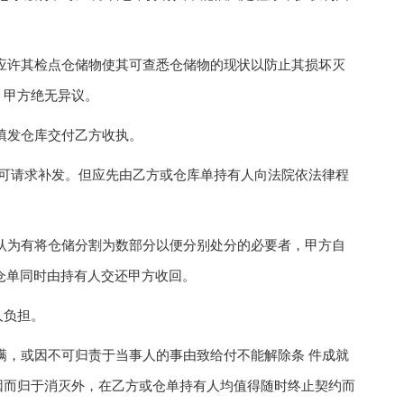
许其检点仓储物使其可查悉仓储物的现状以防止其损坏灭
，甲方绝无异议。
填发仓库交付乙方收执。
可请求补发。但应先由乙方或仓库单持有人向法院依法律程
为有将仓储分割为数部分以便分别处分的必要者，甲方自
仓单同时由持有人交还甲方收回。
人负担。
，或因不可归责于当事人的事由致给付不能解除条 件成就
因而归于消灭外，在乙方或仓单持有人均值得随时终止契约而