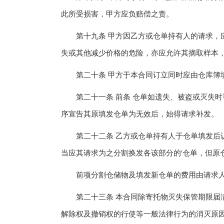
此所受损害，甲方应负赔偿之责。
第十九条 甲方因乙方或仓单持有人的请求，应
失或其他减少价格的危险，亦应允许其摘取样本
第二十条 甲方于本合同订立同时应由仓库簿
第二十一条 前条 仓单如遗失、被盗或灭失时
序宣告其原填发仓单为无效后，始得请求补发。
第二十二条 乙方或仓单持有人于仓单填发后认
当应其请求为之分割换发各该部分的'仓单，但原
前项分割仓储物及填发新仓单的费用由请求
第二十三条 本合同除寄托物灭失保管期限届满
解除权及撤销权的行使等一般法律行为的消灭原