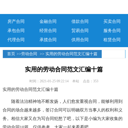
房产合同
金融合同
借款合同
买卖合同
承包合同
经营合同
贸易合同
服务合同
代理合同
承揽合同
供用合同
租赁合同
首页
>>
劳动合同
>> 实用的劳动合同范文汇编十篇
实用的劳动合同范文汇编十篇
时间：2021-01-25 09:22:14
本站
点击：353
实用的劳动合同范文汇编十篇
随着法治精神地不断发扬，人们愈发重视合同，能够利用到
合同的场合越来越多，签订合同可以明确双方当事人的权利和义
务。相信大家又在为写合同犯愁了吧，以下是小编为大家收集的
劳动合同10篇，仅供参考，大家一起来看看吧。