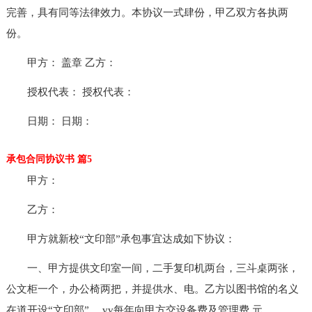
完善，具有同等法律效力。本协议一式肆份，甲乙双方各执两
份。
甲方： 盖章 乙方：
授权代表： 授权代表：
日期： 日期：
承包合同协议书 篇5
甲方：
乙方：
甲方就新校“文印部”承包事宜达成如下协议：
一、甲方提供文印室一间，二手复印机两台，三斗桌两张，
公文柜一个，办公椅两把，并提供水、电。乙方以图书馆的名义
在道开设“文印部”， vv每年向甲方交设备费及管理费 元。