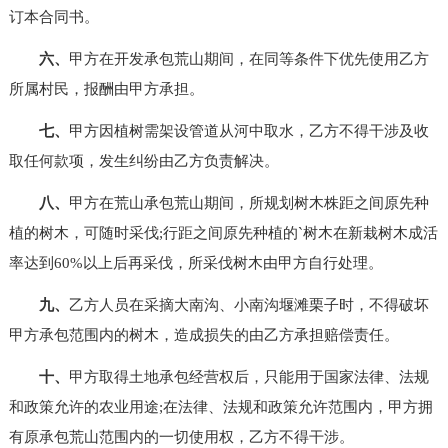
订本合同书。
六、
甲方在开发承包荒山期间，在同等条件下优先使用乙方
所属村民，报酬由甲方承担。
七
、
甲方因植树需架设管道从河中取水，乙方不得干涉及收
取任何款项，发生纠纷由乙方负责解决。
八、
甲方在荒山承包荒山期间，所规划树木株距之间原先种
植的树木，可随时采伐;行距之间原先种植的`树木在新栽树木成活
率达到60%以上后再采伐，所采伐树木由甲方自行处理。
九、
乙方人员在采摘大南沟、小南沟堰滩栗子时，不得破坏
甲方承包范围内的树木，造成损失的由乙方承担赔偿责任。
十、
甲方取得土地承包经营权后，只能用于国家法律、法规
和政策允许的农业用途;在法律、法规和政策允许范围内，甲方拥
有原承包荒山范围内的一切使用权，乙方不得干涉。