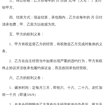
三、转让价格：乙方在每年的 月 日按 元/年（大写： ）支付
给甲方。
四、结算方式：现金结算，承包期内，乙方在每年的 月 日付
清承包费，甲、乙双方以收据为凭。
五、甲方的权利义务：
1、甲方有权监督乙方的经营，有权敦促乙方完成对集体的义
务。
2、乙方在自主经营当中如果出现严重的违约行为，甲方有权
终止协议并没收承包履约保证金，而且收回承包经营权。
六、乙方的权利义务：
1、碾米时间：定每月三天，即初六、十六、二十六。农忙加
班一个月（即逢3/6/9）
2、在本合同期限内乙方享有自主经营权并自负盈亏，甲方不