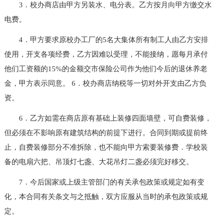
3．校办商店由甲方另装水、电分表。乙方按月向甲方缴交水
电费。
4．甲方要求原校办工厂的5名大集体所有制工人由乙方安排
使用，开支各项经费，乙方因难以受理，不能接纳，愿每月承付
他们工资额的15%的金额交市保险公司作为他们今后的退休养老
金，甲方表示同意。 6．校办商店纳税等一切对外开支由乙方负
资。
6．乙方如需在商店原有基础上装修四面墙壁，可自费装修，
但必须在不影响原有建筑结构的前提下进行。合同到期或提前终
止，自费装修部分不准拆除，也不能向甲方索要装修费．学校装
备的电扇六把、吊顶灯七盏、大花吊灯二盏必须完好移交。
7．今后国家或上级主管部门的有关承包政策或规定如有变
化，本合同有关条文与之抵触，双方应服从当时的承包政策或规
定。