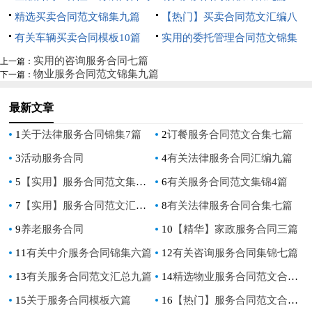
精选买卖合同范文锦集九篇
【热门】买卖合同范文汇编八
有关车辆买卖合同模板10篇
篇
实用的委托管理合同范文锦集
九篇
实用的咨询服务合同七篇
上一篇：
物业服务合同范文锦集九篇
下一篇：
最新文章
1
关于法律服务合同锦集7篇
2
订餐服务合同范文合集七篇
3
活动服务合同
4
有关法律服务合同汇编九篇
5
【实用】服务合同范文集合十篇
6
有关服务合同范文集锦4篇
7
【实用】服务合同范文汇编八篇
8
有关法律服务合同合集七篇
9
养老服务合同
10
【精华】家政服务合同三篇
11
有关中介服务合同锦集六篇
12
有关咨询服务合同集锦七篇
13
有关服务合同范文汇总九篇
14
精选物业服务合同范文合集五篇
15
关于服务合同模板六篇
16
【热门】服务合同范文合集六篇