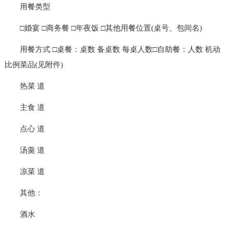
用餐类型
□婚宴 □商务餐 □年夜饭 □其他用餐位置(桌号、包间名)
用餐方式 □桌餐：桌数 备桌数 每桌人数□自助餐：人数 机动
比例菜品(见附件)
热菜 道
主食 道
点心 道
汤羹 道
凉菜 道
其他：
酒水