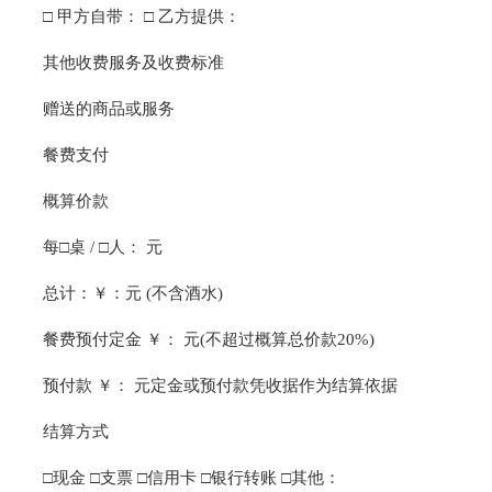
□ 甲方自带： □ 乙方提供：
其他收费服务及收费标准
赠送的商品或服务
餐费支付
概算价款
每□桌 / □人： 元
总计：￥：元 (不含酒水)
餐费预付定金 ￥： 元(不超过概算总价款20%)
预付款 ￥： 元定金或预付款凭收据作为结算依据
结算方式
□现金 □支票 □信用卡 □银行转账 □其他：