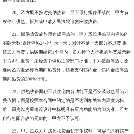
20、乙方既不按时交纳热费，又不履行报停手续的，甲方有
权停止供热、拆片或申请人民法院追缴应收热费。
21、因供热设施故障造成停热的，甲方应按供热期内停热的
实际天数(累计停热24小时为一天，累计不足一天部分不退费)退
还乙方热费，供暖期结束1个月内，乙方持个人承担的热费发票到
甲方办理退费；未经集中供热主管部门批准，甲方擅自停热，除
要向乙方退还停热期间热费外，还要支付违约金，违约金按停热
期间热费的200%计算。
22、供热收费面积不以住宅内各功能区是否安装散热器为计
费依据，而是按照本合同中约定的是否达到相关室内温度为标
准。厨房以房屋建设设计中标明具有厨房功能的房间为准，乙方
自行将阳台改为厨房的，甲方不予认可。
23、甲、乙双方对房屋收费面积有争议时，可委托具有房产