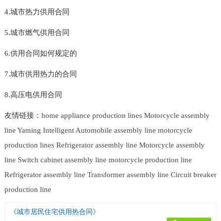
4.城市热力供用合同
5.城市燃气供用合同
6.供用合同如何规定的
7.城市供用热力的合同
8.高压电供用合同
友情链接：
home appliance production lines
Motorcycle assembly
line
Yaming Intelligent
Automobile assembly line
motorcycle
production lines
Refrigerator assembly line
Motorcycle assembly
line
Switch cabinet assembly line
motorcycle production line
Refrigerator assembly line
Transformer assembly line
Circuit breaker
production line
《城市居民住宅供用热合同》