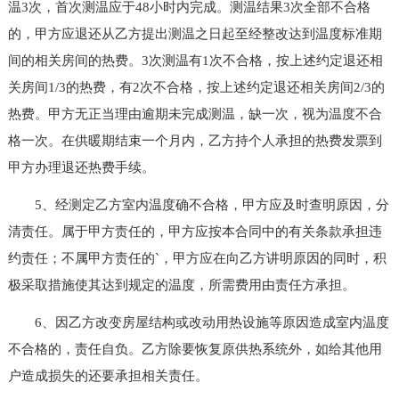
温3次，首次测温应于48小时内完成。测温结果3次全部不合格
的，甲方应退还从乙方提出测温之日起至经整改达到温度标准期
间的相关房间的热费。3次测温有1次不合格，按上述约定退还相
关房间1/3的热费，有2次不合格，按上述约定退还相关房间2/3的
热费。甲方无正当理由逾期未完成测温，缺一次，视为温度不合
格一次。在供暖期结束一个月内，乙方持个人承担的热费发票到
甲方办理退还热费手续。
5、经测定乙方室内温度确不合格，甲方应及时查明原因，分
清责任。属于甲方责任的，甲方应按本合同中的有关条款承担违
约责任；不属甲方责任的`，甲方应在向乙方讲明原因的同时，积
极采取措施使其达到规定的温度，所需费用由责任方承担。
6、因乙方改变房屋结构或改动用热设施等原因造成室内温度
不合格的，责任自负。乙方除要恢复原供热系统外，如给其他用
户造成损失的还要承担相关责任。