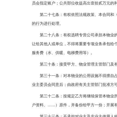
员会指定账户；公共部位收益高出壹拾贰万元的利
第二十七条：有权依照法规政策、本合同和《
的行为进行处理。
第二十八条：有权选聘专营公司承担本物业的
让给其他人或单位，不得将重要专项业务承包给个
服务费（水、供暖、电梯费用等）。
第三十条：接受甲方、物业管理主管部门及有
第三十一条：对本物业的公用设施不得擅自占
业主委员会同意后；由政府有关主管部门批准方可
第三十二条：按规定乙方将继续保管本物业所
户资料、……）原件，并备份给甲方一份；开展
第三十三条：不承担对业主及非业主使用人的