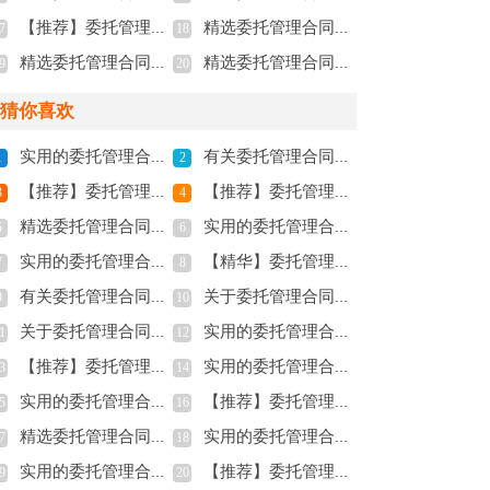
【推荐】委托管理合同范文集锦八篇
精选委托管理合同模板合集七篇
7
18
精选委托管理合同模板六篇
精选委托管理合同模板集锦七篇
9
20
猜你喜欢
实用的委托管理合同范文集合七篇
有关委托管理合同模板锦集五篇
1
2
【推荐】委托管理合同模板锦集八篇
【推荐】委托管理合同范文集锦八篇
3
4
精选委托管理合同模板集锦七篇
实用的委托管理合同范文合集八篇
5
6
实用的委托管理合同模板集锦9篇
【精华】委托管理合同模板锦集八篇
7
8
有关委托管理合同模板锦集十篇
关于委托管理合同模板集锦七篇
9
10
关于委托管理合同模板集锦十篇
实用的委托管理合同范文集锦五篇
1
12
【推荐】委托管理合同模板集合六篇
实用的委托管理合同范文集锦5篇
3
14
实用的委托管理合同模板合集10篇
【推荐】委托管理合同模板锦集8篇
5
16
精选委托管理合同范文汇编五篇
实用的委托管理合同模板集合五篇
7
18
实用的委托管理合同模板汇总五篇
【推荐】委托管理合同模板集合五篇
9
20