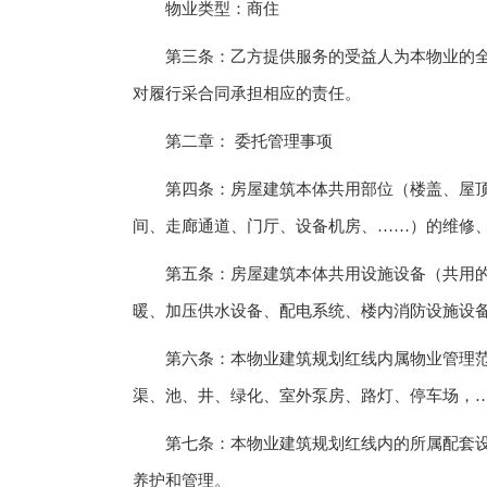
物业类型：商住
第三条：乙方提供服务的受益人为本物业的全
对履行采合同承担相应的责任。
第二章： 委托管理事项
第四条：房屋建筑本体共用部位（楼盖、屋顶
间、走廊通道、门厅、设备机房、……）的维修
第五条：房屋建筑本体共用设施设备（共用的
暖、加压供水设备、配电系统、楼内消防设施设
第六条：本物业建筑规划红线内属物业管理范
渠、池、井、绿化、室外泵房、路灯、停车场，…
第七条：本物业建筑规划红线内的所属配套设
养护和管理。