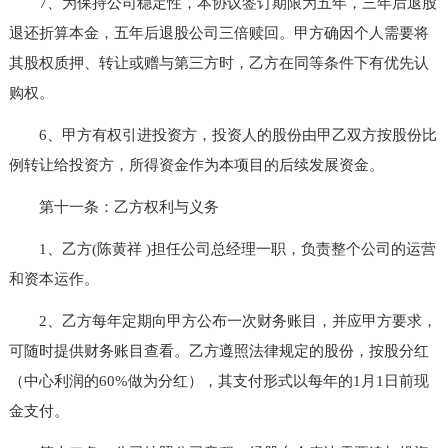
7、为保持公司稳定性，本协议签订期限为五年，三年后退股
退还折算本金，五年后退股公司三倍赎回。甲方确因个人需要将
其股权质押、转让或赠与第三方时，乙方在同等条件下有优先认
购权。
6、甲方有权引进投资方，投资人的股份由甲乙双方按股份比
例转让给投资方，所得资金作为本项目的后续发展资金。
第十一条：乙方权利与义务
1、乙方(陈黄祥 )担任公司总经理一职，负责整个公司的运营
和资本运作。
2、乙方每年定期向甲方公布一次财务账目，并应甲方要求，
可随时提供财务账目查看。乙方遵照法律规定的股份，按股分红
（中心利润的60%做为分红），其支付形式以每年的1月1日前现
金支付。