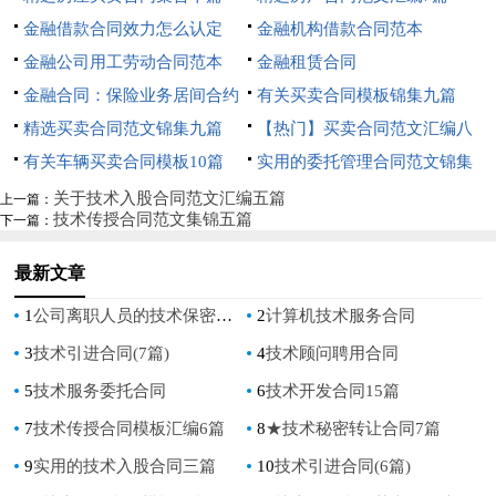
金融借款合同效力怎么认定
金融机构借款合同范本
金融公司用工劳动合同范本
金融租赁合同
金融合同：保险业务居间合约
有关买卖合同模板锦集九篇
精选买卖合同范文锦集九篇
【热门】买卖合同范文汇编八
有关车辆买卖合同模板10篇
篇
实用的委托管理合同范文锦集
九篇
关于技术入股合同范文汇编五篇
上一篇：
技术传授合同范文集锦五篇
下一篇：
最新文章
1
公司离职人员的技术保密合同
2
计算机技术服务合同
3
技术引进合同(7篇)
4
技术顾问聘用合同
5
技术服务委托合同
6
技术开发合同15篇
7
技术传授合同模板汇编6篇
8
★技术秘密转让合同7篇
9
实用的技术入股合同三篇
10
技术引进合同(6篇)