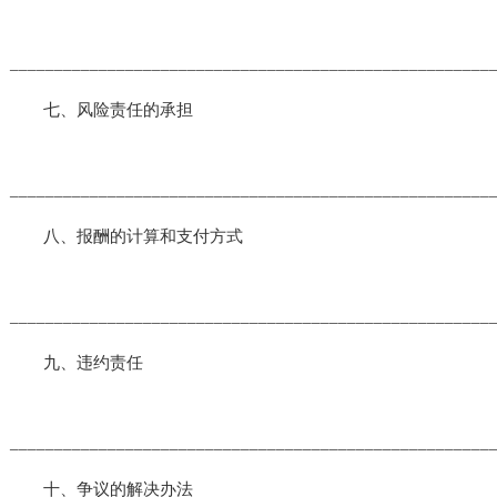
______________________________________________________
七、风险责任的承担
______________________________________________________
八、报酬的计算和支付方式
______________________________________________________
九、违约责任
______________________________________________________
十、争议的解决办法