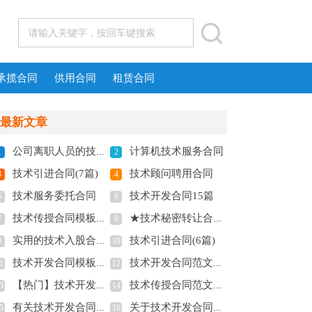
承揽合同
供用合同
租赁合同
最新文章
公司离职人员的技术保密合同
计算机技术服务合同
1
2
技术引进合同(7篇)
技术顾问聘用合同
3
4
技术服务委托合同
技术开发合同15篇
5
6
技术传授合同模板汇编6篇
★技术秘密转让合同7篇
7
8
实用的技术入股合同三篇
技术引进合同(6篇)
9
10
技术开发合同模板集合9篇
技术开发合同范文集锦十篇
1
12
【热门】技术开发合同8篇
技术传授合同范文汇编五篇
3
14
有关技术开发合同集锦九篇
关于技术开发合同模板集锦6篇
5
16