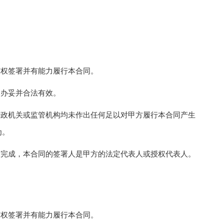
权签署并有能力履行本合同。
办妥并合法有效。
政机关或监管机构均未作出任何足以对甲方履行本合同产生
为。
完成，本合同的签署人是甲方的法定代表人或授权代表人。
权签署并有能力履行本合同。