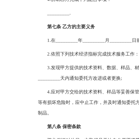
_________.
第七条 乙方的主要义务
1.在_________年_________月_______
2.依照下列技术经济指标完成技术服务工作：____
3.发现甲方提供的技术资料、数据、样品、材
_________天内通知委托方改进或者更换;
4.应对甲方交给的技术资料、样品等妥善保管
等有损坏危险时，应中止工作，并及时通知委托方
制品。
第八条 保密条款