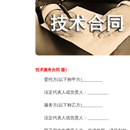
技术服务合同 篇1
委托方(以下称甲方)_________
法定代表人或负责人：_________
服务方(以下称乙方)_________
法定代表人或负责人：_________