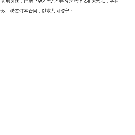
明确责任，依据中华人民共和国有关法律之相关规定，本着
一致，特签订本合同，以求共同恪守：