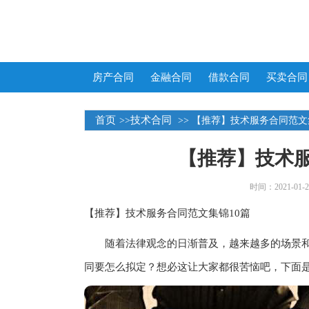
房产合同
金融合同
借款合同
买卖合同
首页
技术合同
>>
>> 【推荐】技术服务合同范文
【推荐】技术服
时间：2021-01-25
【推荐】技术服务合同范文集锦10篇
随着法律观念的日渐普及，越来越多的场景和
同要怎么拟定？想必这让大家都很苦恼吧，下面是