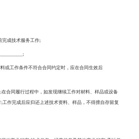
__日前完成技术服务工作;
_____;
料或工作条件不符合合同约定时，应在合同生效后
;在合同履行过程中，如发现继续工作对材料、样品或设备
;工作完成后应归还上述技术资料、样品，不得擅自存留复