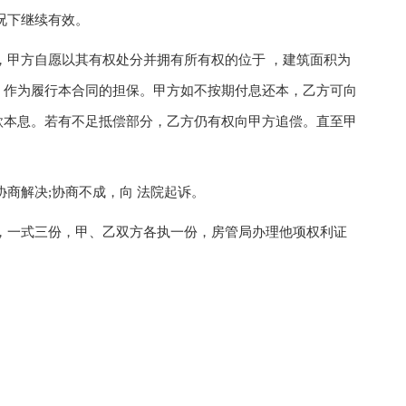
况下继续有效。
甲方自愿以其有权处分并拥有所有权的位于 ，建筑面积为
，作为履行本合同的担保。甲方如不按期付息还本，乙方可向
款本息。若有不足抵偿部分，乙方仍有权向甲方追偿。直至甲
商解决;协商不成，向 法院起诉。
一式三份，甲、乙双方各执一份，房管局办理他项权利证