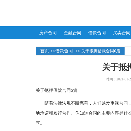
房产合同
金融合同
借款合同
买卖合同
首页
借款合同
>>
>> 关于抵押借款合同6篇
关于抵
时间：2021-01-25
关于抵押借款合同6篇
随着法律法规不断完善，人们越发重视合同，
地承诺和履行合作。你知道合同的主要内容是什
享。