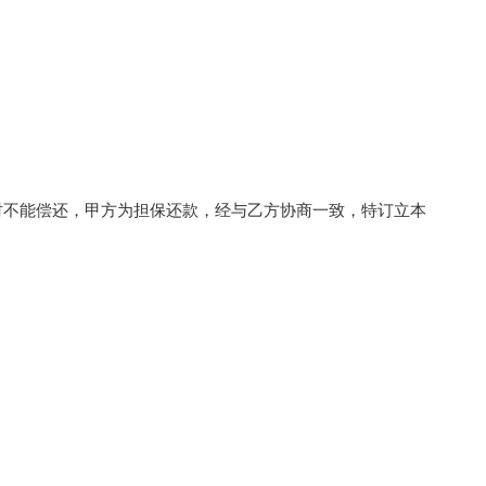
暂时不能偿还，甲方为担保还款，经与乙方协商一致，特订立本