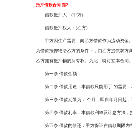
抵押借款合同 篇2
借款抵押人：(甲方)
借款抵押权人：(乙方)
甲方因生产需要，向乙方借款作为流动资金。双
为借款抵押物给乙方的条件下，由乙方提供双方
乙方拥有抵押物的所有权。为此，特订立本合同
第一条 借款金额：
第二条 借款用途：本借款只能用于 的需要，
第三条 借款期限为： 个月，即自年月日起，
第四条 借款利率：本借款利率及计息方法，按
第五条 借款的偿还：甲方保证在借款期限内