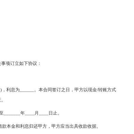
事项订立如下协议：
： )，利息为______。本合同签订之日，甲方以现金/转账方式
证。
______年____月____日止。
借款本金和利息归还甲方，甲方应当出具收款收据。