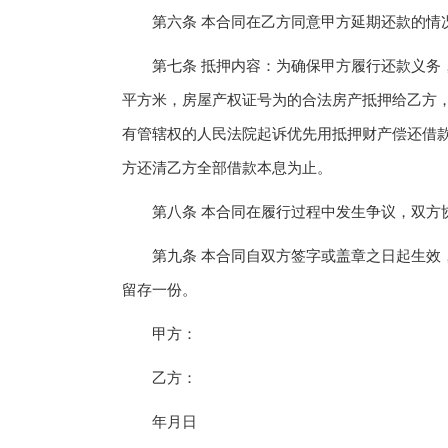
第六条 本合同在乙方同意甲方延期还款的情
第七条 抵押内容：为确保甲方履行还款义务，
平方米，房屋产权证号为的合法房产抵押给乙方
有管辖权的人民法院起诉优先用抵押财产偿还借
方还清乙方全部借款本息为止。
第八条 本合同在履行过程中发生争议，双方协
第九条 本合同自双方签字或盖章之日起生效，
留存一份。
甲方：
乙方：
年月日