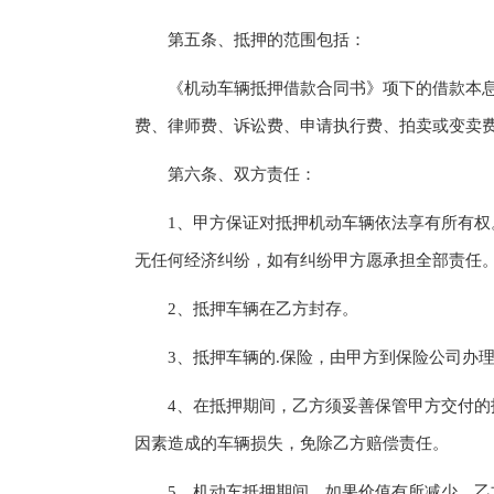
第五条、抵押的范围包括：
《机动车辆抵押借款合同书》项下的借款本息
费、律师费、诉讼费、申请执行费、拍卖或变卖
第六条、双方责任：
1、甲方保证对抵押机动车辆依法享有所有权。
无任何经济纠纷，如有纠纷甲方愿承担全部责任
2、抵押车辆在乙方封存。
3、抵押车辆的.保险，由甲方到保险公司办理
4、在抵押期间，乙方须妥善保管甲方交付的抵
因素造成的车辆损失，免除乙方赔偿责任。
5、机动车抵押期间，如果价值有所减少，乙方