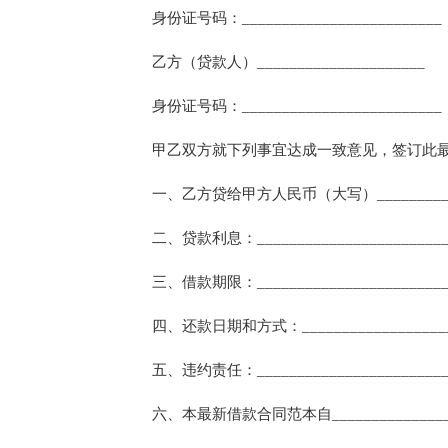
身份证号码：_________________________
乙方（贷款人）_____________________
身份证号码：_________________________
甲乙双方就下列事宜达成一致意见，签订此最
一、乙方贷给甲方人民币（大写）______________
二、贷款利息：___________________________
三、借款期限：___________________________
四、还款日期和方式：______________________
五、违约责任：___________________________
六、本最新借款合同范本自_____________