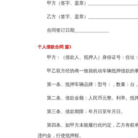
甲方（签字、盖章）____________________
乙方（签字、盖章）____________________
合同签订日期______________
个人借款合同 篇3
甲方：（借款人、抵押人）身份证号：住址
甲乙双方经协商一致就机动车辆抵押借款的事
第一条、抵押车辆品牌：型号：，数量：台，
第二条、借款金额：人民币元整。利率。抵押
第三条、借款期限：年月日至年月日。
第四条、如甲方未能履行此约定，乙方有权单
违约金，行使抵押权。