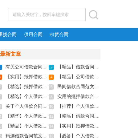
承揽合同
供用合同
租赁合同
最新文章
有关公司借款合同范文集合十篇
【精品】借款合同范文锦集9篇
1
2
【实用】抵押借款合同四篇
【精品】公司借款合同三篇
3
4
【精选】抵押借款合同五篇
民间借款合同范文汇编十篇
5
6
【精选】个人借款合同合集7篇
实用的抵押借款合同锦集5篇
7
8
关于个人借款合同集合六篇
【推荐】个人借款合同锦集五篇
9
10
【精华】个人借款合同范文集合七篇
【精品】借款合同合集八篇
1
12
【精品】个人借款合同范文锦集6篇
【实用】抵押借款合同汇总8篇
3
14
精选借款合同范文集合6篇
【必备】个人借款合同集锦五篇
5
16