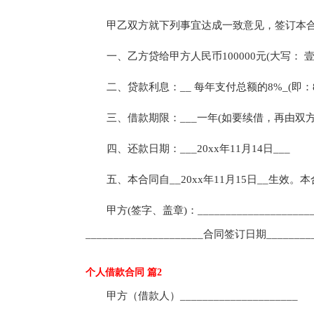
甲乙双方就下列事宜达成一致意见，签订本
一、乙方贷给甲方人民币100000元(大写： 壹拾
二、贷款利息：__ 每年支付总额的8%_(即：80
三、借款期限：___一年(如要续借，再由双方
四、还款日期：___20xx年11月14日___
五、本合同自__20xx年11月15日__生效
甲方(签字、盖章)：____________________
_____________________合同签订日期_________
个人借款合同 篇2
甲方（借款人）_____________________