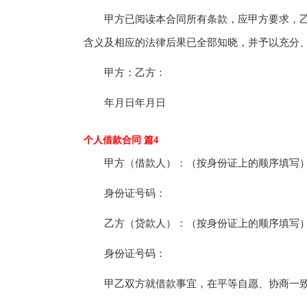
甲方已阅读本合同所有条款，应甲方要求，乙
含义及相应的法律后果已全部知晓，并予以充分
甲方：乙方：
年月日年月日
个人借款合同 篇4
甲方（借款人）：（按身份证上的顺序填写
身份证号码：
乙方（贷款人）：（按身份证上的顺序填写
身份证号码：
甲乙双方就借款事宜，在平等自愿、协商一致