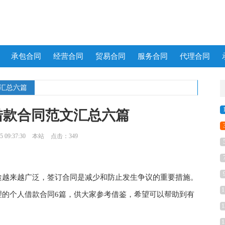
承包合同
经营合同
贸易合同
服务合同
代理合同
文汇总六篇
借款合同范文汇总六篇
 09:37:30
本站
点击：349
越来越广泛，签订合同是减少和防止发生争议的重要措施。
1
理的个人借款合同6篇，供大家参考借鉴，希望可以帮助到有
1
1