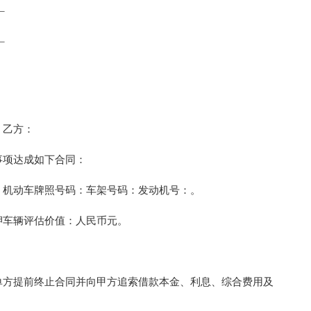
_
_
：乙方：
项达成如下合同：
机动车牌照号码：车架号码：发动机号：。
车辆评估价值：人民币元。
方提前终止合同并向甲方追索借款本金、利息、综合费用及