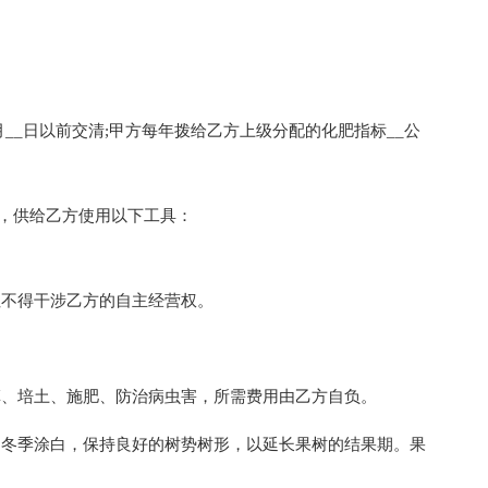
月__日以前交清;甲方每年拨给乙方上级分配的化肥指标__公
)，供给乙方使用以下工具：
_。
不得干涉乙方的自主经营权。
、培土、施肥、防治病虫害，所需费用由乙方自负。
冬季涂白，保持良好的树势树形，以延长果树的结果期。果