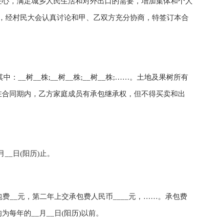
心，满足城乡人民生活和对外出口的需要，增加集体和个人
件精神，经村民大会认真讨论和甲、乙双方充分协商，特签订本合
__树__株;__树__株;__树__株;……。土地及果树所有
在合同期内，乙方家庭成员有承包继承权，但不得买卖和出
__日(阳历)止。
__元，第二年上交承包费人民币____元，……。承包费
每年的__月__日(阳历)以前。