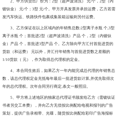
2、甲方供货出厂价为：2型（超声波清洗） 元/个，2型（内
镀钛金） 元/个；3型 元/个。甲方开具发票并承担运费，乙方若需
发汽车快运、铁路快件包裹或集装箱运输则另付运费。
3、乙方保证在以上区域内的年销售总数:2型离子水瓶 个,3型
离子水瓶 个；首批进2型（超声波清洗）产品 个，2型（内镀钛
金）产品 个，首批进3型产品 个。乙方除向甲方汇付首批进货的
货款（和运费） 元以外，并汇付年销售与首批进货数之差额的
1/10货款（ 元），作为取得总代理权的定金。
4、本合同生效后，如果乙方一年内能完成总代理的年销售总
数，该总代理权定金充抵每年最后一批进货款计算,并优先取得次
年的总代理权。次年合同另行商定,条文一般照旧。
5、甲方将上述地区的独家总代理证书颁发给乙方（需镀钛证
书者另交工本费），并向乙方无偿按比例配给电视和报刊的广告
策划，提供广告录相带、光碟，随货按比例配给彩印广告海报标