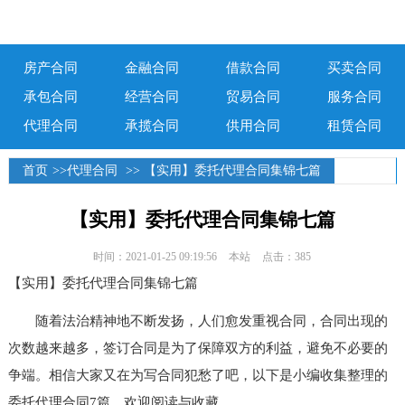
房产合同
金融合同
借款合同
买卖合同
承包合同
经营合同
贸易合同
服务合同
代理合同
承揽合同
供用合同
租赁合同
首页
>>
代理合同
>> 【实用】委托代理合同集锦七篇
【实用】委托代理合同集锦七篇
时间：2021-01-25 09:19:56
本站
点击：385
【实用】委托代理合同集锦七篇
随着法治精神地不断发扬，人们愈发重视合同，合同出现的
次数越来越多，签订合同是为了保障双方的利益，避免不必要的
争端。相信大家又在为写合同犯愁了吧，以下是小编收集整理的
委托代理合同7篇，欢迎阅读与收藏。