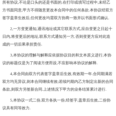
所有协议,不论是口头的还是书面的.在打印或填写过程中,未经乙
方书面同意,甲方不得随意更改本合同中的任何条款.本协议经双方
签字盖章生效后,任何更改均需双方协商一致并以书面形式确认.
2,一方变更通知,通讯地址或其它联系方式,应自变更之日起十
日内,将变更后的地址,联系方式通知另一方,否则变更方应对此造
成的一切后果承担责任.
3,本协议的理解与解释应依据协议目的和文本原义进行,本协
议的标题仅是为了阅读方便而设,不应影响本协议的解释.
4,本合同由双方代表签字盖章后生效,有效期一年.合同期满若
双方均无异议,则本合同继续有效;若续约期内乙方制定出新的合同
条款,则双方另签新合同.上述情况下甲方的业务结算累计进行.
5,本协议一式二份,双方各执一份,经签字,盖章后生效,二份协
议具有同等效力.