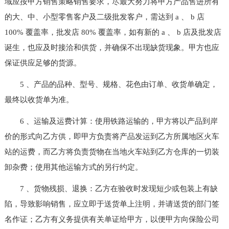
域应按甲方销售策略销售要求，尽最大努力将甲方产品售进所有
的大、中、小型零售客户及二级批发客户，需达到 a 、 b 店
100% 覆盖率，批发店 80% 覆盖率，如有新的 a 、 b 店及批发店
诞生，也应及时接洽和供货，并确保不出现缺货现象。甲方也应
保证供应足够的货源。
5 、产品的品种、型号、规格、花色由订单、收货单确定，
最终以收货单为准。
6 、运输及运费计算：使用铁路运输的，甲方将以产品到岸
价的形式向乙方供，即甲方负责将产品发运到乙方所属地区火车
站的运费，而乙方将负责货物在当地火车站到乙方仓库的一切装
卸杂费；使用其他运输方式的另行约定。
7 、货物残损、退换：乙方在验收时发现短少或包装上有缺
陷，导致影响销售，应立即于送货单上注明，并请送货的部门签
名作证；乙方有义务提供有关单证给甲方，以便甲方向保险公司