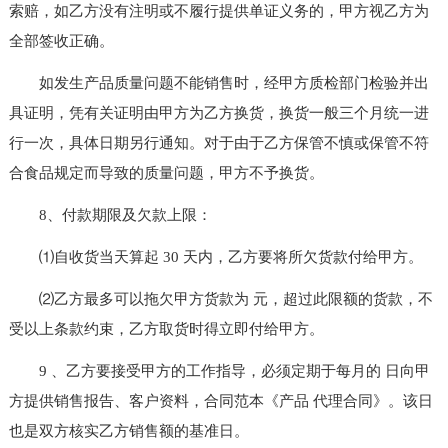
索赔，如乙方没有注明或不履行提供单证义务的，甲方视乙方为
全部签收正确。
如发生产品质量问题不能销售时，经甲方质检部门检验并出
具证明，凭有关证明由甲方为乙方换货，换货一般三个月统一进
行一次，具体日期另行通知。对于由于乙方保管不慎或保管不符
合食品规定而导致的质量问题，甲方不予换货。
8、付款期限及欠款上限：
⑴自收货当天算起 30 天内，乙方要将所欠货款付给甲方。
⑵乙方最多可以拖欠甲方货款为 元，超过此限额的货款，不
受以上条款约束，乙方取货时得立即付给甲方。
9 、乙方要接受甲方的工作指导，必须定期于每月的 日向甲
方提供销售报告、客户资料，合同范本《产品 代理合同》。该日
也是双方核实乙方销售额的基准日。