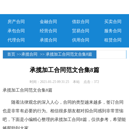
房产合同
金融合同
借款合同
买卖合同
承包合同
经营合同
贸易合同
服务合同
代理合同
承揽合同
供用合同
租赁合同
首页
>>
承揽合同
>> 承揽加工合同范文合集8篇
承揽加工合同范文合集8篇
时间：2021-01-25 09:31:25
本站
点击：372
承揽加工合同范文合集8篇
随着法律观念的深入人心，合同的类型越来越多，签订合同
也是非常有必要的行为。相信很多朋友都对拟合同感到非常苦恼
吧，下面是小编精心整理的承揽加工合同8篇，仅供参考，希望能
够帮助到大家。