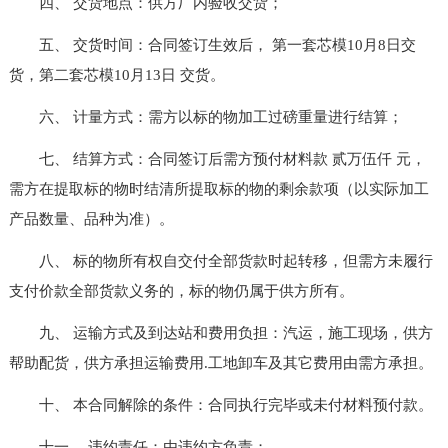
四、 交货地点：供方厂内验收交货；
五、 交货时间：合同签订生效后， 第一套芯模10月8日交
货，第二套芯模10月13日 交货。
六、 计量方式：需方以标的物加工过磅重量进行结算；
七、 结算方式：合同签订后需方预付材料款 贰万伍仟 元，
需方在提取标的物时结清所提取标的物的剩余款项（以实际加工
产品数量、品种为准）。
八、 标的物所有权自交付全部货款时起转移，但需方未履行
支付价款全部货款义务的，标的物仍属于供方所有。
九、 运输方式及到达站和费用负担：汽运，施工现场，供方
帮助配货，供方承担运输费用.工地卸车及其它费用由需方承担。
十、 本合同解除的条件：合同执行完毕或未付材料预付款。
十一、 违约责任：由违约方负责；