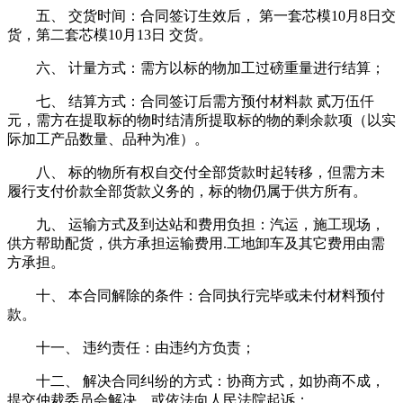
五、 交货时间：合同签订生效后， 第一套芯模10月8日交
货，第二套芯模10月13日 交货。
六、 计量方式：需方以标的物加工过磅重量进行结算；
七、 结算方式：合同签订后需方预付材料款 贰万伍仟
元，需方在提取标的物时结清所提取标的物的剩余款项（以实
际加工产品数量、品种为准）。
八、 标的物所有权自交付全部货款时起转移，但需方未
履行支付价款全部货款义务的，标的物仍属于供方所有。
九、 运输方式及到达站和费用负担：汽运，施工现场，
供方帮助配货，供方承担运输费用.工地卸车及其它费用由需
方承担。
十、 本合同解除的条件：合同执行完毕或未付材料预付
款。
十一、 违约责任：由违约方负责；
十二、 解决合同纠纷的方式：协商方式，如协商不成，
提交仲裁委员会解决，或依法向人民法院起诉；