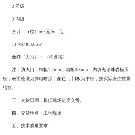
2 乙级
3 丙级
合计：（樘）㎡×元/㎡=元。
114樘/363.06㎡
金额（大写）： （不含税）
注：防火门：框板1.2mm、扇板0.8mm，内填充珍珠岩模压
板；表面处理为静电喷涂；颜色 ；门板为平板；按实际发生数量
结算。
三、交货日期：根据现场进度交货。
四、交货地点：工地现场。
五、技术质量要求：