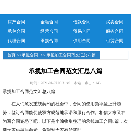
房产合同
金融合同
借款合同
买卖合同
承包合同
经营合同
贸易合同
服务合同
代理合同
承揽合同
供用合同
租赁合同
首页
>>
承揽合同
>> 承揽加工合同范文汇总八篇
承揽加工合同范文汇总八篇
时间：2021-01-25 09:31:49
本站
点击：143
承揽加工合同范文汇总八篇
在人们愈发重视契约的社会中，合同的使用频率呈上升趋
势，签订合同能促使双方规范地承诺和履行合作。相信大家又在
为写合同犯愁了吧，以下是小编收集整理的承揽加工合同8篇，欢
迎大家借鉴与参考，希望对大家有所帮助。