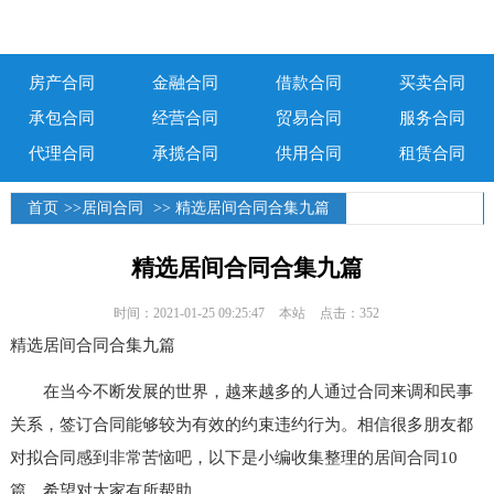
房产合同
金融合同
借款合同
买卖合同
承包合同
经营合同
贸易合同
服务合同
代理合同
承揽合同
供用合同
租赁合同
首页
>>
居间合同
>> 精选居间合同合集九篇
精选居间合同合集九篇
时间：2021-01-25 09:25:47
本站
点击：352
精选居间合同合集九篇
在当今不断发展的世界，越来越多的人通过合同来调和民事
关系，签订合同能够较为有效的约束违约行为。相信很多朋友都
对拟合同感到非常苦恼吧，以下是小编收集整理的居间合同10
篇，希望对大家有所帮助。