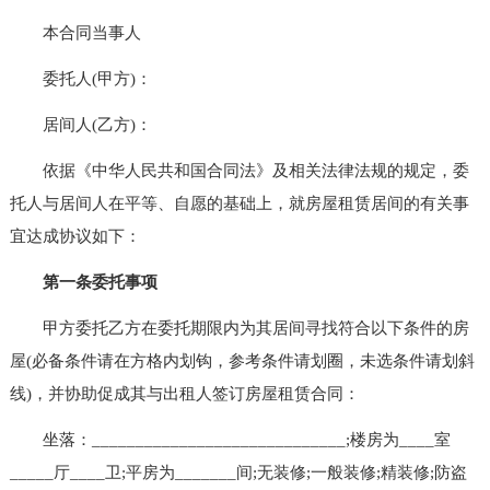
本合同当事人
委托人(甲方)：
居间人(乙方)：
依据《中华人民共和国合同法》及相关法律法规的规定，委
托人与居间人在平等、自愿的基础上，就房屋租赁居间的有关事
宜达成协议如下：
第一条委托事项
甲方委托乙方在委托期限内为其居间寻找符合以下条件的房
屋(必备条件请在方格内划钩，参考条件请划圈，未选条件请划斜
线)，并协助促成其与出租人签订房屋租赁合同：
坐落：_____________________________;楼房为____室
_____厅____卫;平房为_______间;无装修;一般装修;精装修;防盗