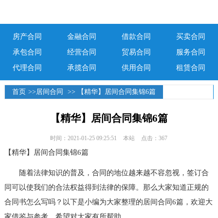
房产合同
金融合同
借款合同
买卖合同
承包合同
经营合同
贸易合同
服务合同
代理合同
承揽合同
供用合同
租赁合同
首页
>>
居间合同
>> 【精华】居间合同集锦6篇
【精华】居间合同集锦6篇
时间：2021-01-25 09:25:51
本站
点击：367
【精华】居间合同集锦6篇
随着法律知识的普及，合同的地位越来越不容忽视，签订合
同可以使我们的合法权益得到法律的保障。那么大家知道正规的
合同书怎么写吗？以下是小编为大家整理的居间合同6篇，欢迎大
家借鉴与参考，希望对大家有所帮助。