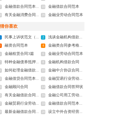
金融借款合同范本及分析
金融借款合同范本
7
18
有关金融消费合同格式条款问题探讨对青海金融机构的调研论文
金融业劳动合同范本
9
20
猜你喜欢
民事上诉状范文（金融借款合同纠纷）
浅谈金融机构借款合同纠纷
1
2
融资合同范本
金融类合同参考格式（2）
3
4
金融租赁合同3篇
金融业劳动合同范本
5
6
特种金融债券抵押合同
金融机构借款合同
7
8
如何处理金融借款合同纠纷
金融中介协议合同范本
9
10
金融借贷合同范本（中英文对照）
金融贸易行业劳动合同范本
1
12
金融顾问合同
金融借款合同答辩状
3
14
有关金融借款合同范本
金融公司用工劳动合同范本
5
16
金融贸易行业劳动合同书
金融借款合同范本及分析
7
18
最新金融借款合同范本
设立中外合资经营企业合同（金融3）
9
20