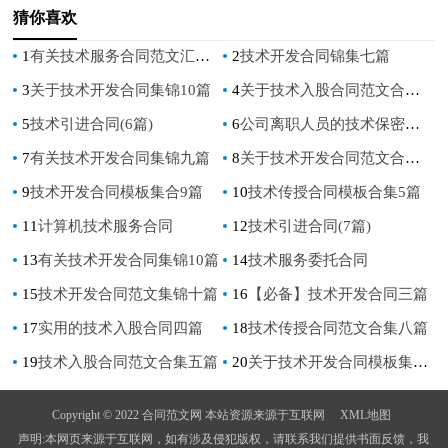
猜你喜欢
1
有关技术服务合同范文汇总七篇
2
技术开发合同锦集七篇
3
关于技术开发合同集锦10篇
4
关于技术入股合同范文合集七篇
5
技术引进合同(6篇)
6
公司离职人员的技术保密合同
7
有关技术开发合同集锦九篇
8
关于技术开发合同范文合集6篇
9
技术开发合同模板集合9篇
10
技术传授合同模板合集5篇
11
计算机技术服务合同
12
技术引进合同(7篇)
13
有关技术开发合同集锦10篇
14
技术服务委托合同
15
技术开发合同范文集锦十篇
16
【必备】技术开发合同三篇
17
实用的技术入股合同四篇
18
技术传授合同范文合集八篇
19
技术入股合同范文合集五篇
20
关于技术开发合同模板集锦6篇
Copyright © 2022 合同范文网 本站资源来源于互联网
XML地图
声明:本网页来源于互联网，如有涉及侵犯版权，请联系我们提供书面反馈，我