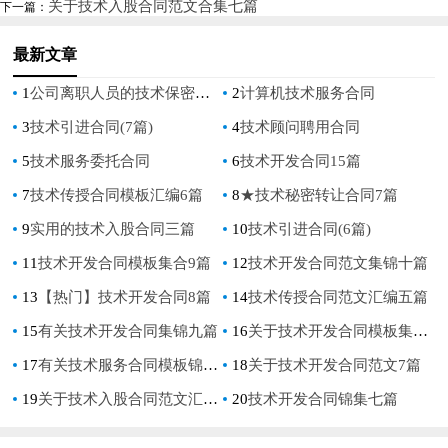
关于技术入股合同范文合集七篇
下一篇：
最新文章
1
公司离职人员的技术保密合同
2
计算机技术服务合同
3
技术引进合同(7篇)
4
技术顾问聘用合同
5
技术服务委托合同
6
技术开发合同15篇
7
技术传授合同模板汇编6篇
8
★技术秘密转让合同7篇
9
实用的技术入股合同三篇
10
技术引进合同(6篇)
11
技术开发合同模板集合9篇
12
技术开发合同范文集锦十篇
13
【热门】技术开发合同8篇
14
技术传授合同范文汇编五篇
15
有关技术开发合同集锦九篇
16
关于技术开发合同模板集锦6篇
17
有关技术服务合同模板锦集七篇
18
关于技术开发合同范文7篇
19
关于技术入股合同范文汇编七篇
20
技术开发合同锦集七篇