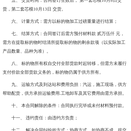
五、 交货时间：合同签订生效后， 第一套芯模10月8日交
货，第二套芯模10月13日 交货。
六、 计量方式：需方以标的物加工过磅重量进行结算；
七、 结算方式：合同签订后需方预付材料款 贰万伍仟 元，
需方在提取标的物时结清所提取标的物的剩余款项（以实际加工
产品数量、品种为准）。
八、 标的物所有权自交付全部货款时起转移，但需方未履行
支付价款全部货款义务的，标的物仍属于供方所有。
九、 运输方式及到达站和费用负担：汽运，施工现场，供方
帮助配货，供方承担运输费用.工地卸车及其它费用由需方承担。
十、 本合同解除的条件：合同执行完毕或未付材料预付款。
十一、 违约责任：由违约方负责；
十二、 解决合同纠纷的方式：协商方式，如协商不成，提交