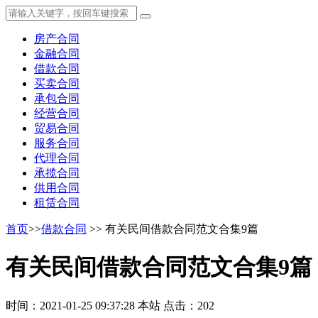
房产合同
金融合同
借款合同
买卖合同
承包合同
经营合同
贸易合同
服务合同
代理合同
承揽合同
供用合同
租赁合同
首页
>>
借款合同
>> 有关民间借款合同范文合集9篇
有关民间借款合同范文合集9篇
时间：2021-01-25 09:37:28
本站
点击：202