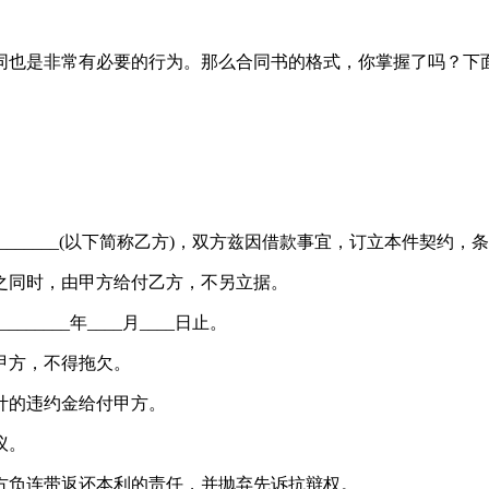
是非常有必要的行为。那么合同书的格式，你掌握了吗？下面
____________(以下简称乙方)，双方兹因借款事宜，订立本件契约
约之同时，由甲方给付乙方，不另立据。
______年____月____日止。
付甲方，不得拖欠。
的违约金给付甲方。
议。
负连带返还本利的责任，并抛弃先诉抗辩权。