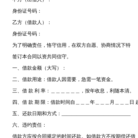
身份证号码：
乙方（借款人）：
身份证号码：
为了明确责任，恪守信用，在双方自愿、协商情况下特
签订本合同以资共同信守。
一、借款金额（大写）：
二、借款用途：借款人因需要，急需一笔资金。
三、借 款 利 率：＿＿＿＿＿＿，按年收息，利随本清。
四、借 款 期 限：借款时间自＿＿＿年＿＿＿月＿＿＿日 
五、还款日期和方式：____________________________
六、违约责任：
借款方应按合同规定的时间还款。如借款方不按期偿还借