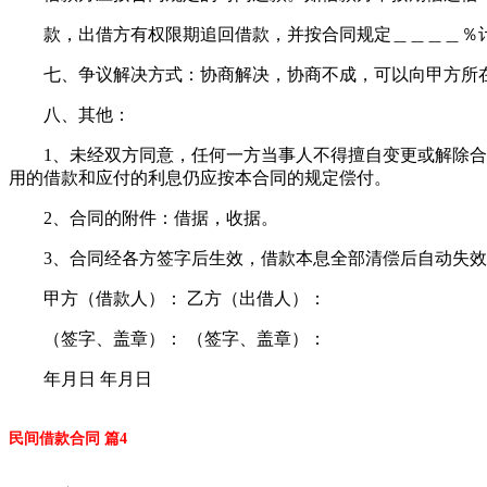
款，出借方有权限期追回借款，并按合同规定＿＿＿＿％
七、争议解决方式：协商解决，协商不成，可以向甲方所在
八、其他：
1、未经双方同意，任何一方当事人不得擅自变更或解除合同
用的借款和应付的利息仍应按本合同的规定偿付。
2、合同的附件：借据，收据。
3、合同经各方签字后生效，借款本息全部清偿后自动失效
甲方（借款人）： 乙方（出借人）：
（签字、盖章）： （签字、盖章）：
年月日 年月日
民间借款合同 篇4