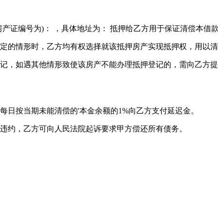
证编号为)： ，具体地址为： 抵押给乙方用于保证清偿本借
定的情形时，乙方均有权选择就该抵押房产实现抵押权，用以清
登记，如遇其他情形致使该房产不能办理抵押登记的，需向乙方
日按当期未能清偿的'本金余额的1%向乙方支付延迟金。
违约，乙方可向人民法院起诉要求甲方偿还所有债务。