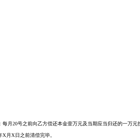
：每月20号之前向乙方偿还本金壹万元及当期应当归还的一万元
x年X月X日之前清偿完毕。