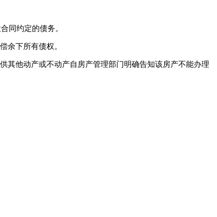
款合同约定的债务。
偿余下所有债权。
提供其他动产或不动产自房产管理部门明确告知该房产不能办理